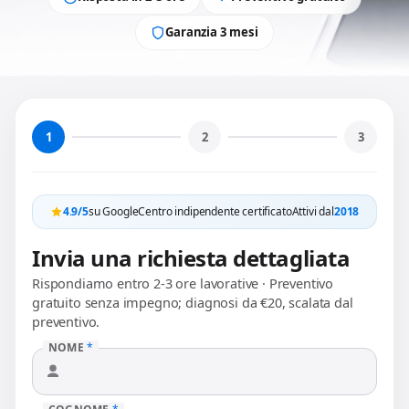
Garanzia 3 mesi
1
2
3
4.9/5
su Google
Centro indipendente certificato
Attivi dal
2018
Invia una richiesta dettagliata
Rispondiamo entro 2-3 ore lavorative · Preventivo
gratuito senza impegno; diagnosi da €20, scalata dal
preventivo.
NOME
*