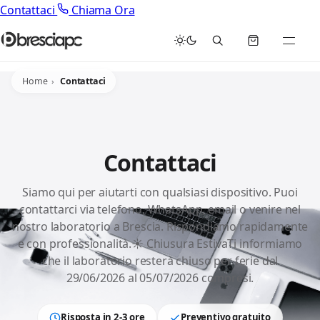
Contattaci
Chiama Ora
Home
Contattaci
Contattaci
Siamo qui per aiutarti con qualsiasi dispositivo. Puoi
contattarci via telefono, WhatsApp, email o venire nel
nostro laboratorio a Brescia. Rispondiamo rapidamente
e con professionalità.☀️ Chiusura EstivaTi informiamo
che il laboratorio resterà chiuso per ferie dal
29/06/2026 al 05/07/2026 compresi.
Risposta in 2-3 ore
Preventivo gratuito