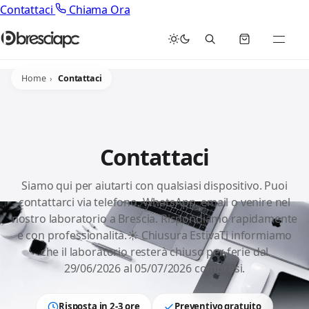
Contattaci
Chiama Ora
Home
Contattaci
Contattaci
Siamo qui per aiutarti con qualsiasi dispositivo. Puoi
contattarci via telefono, WhatsApp, email o venire nel
nostro laboratorio a Brescia. Rispondiamo rapidamente
e con professionalità.☀️ Chiusura EstivaTi informiamo
che il laboratorio resterà chiuso per ferie dal
29/06/2026 al 05/07/2026 compresi.
Risposta in 2-3 ore
Preventivo gratuito