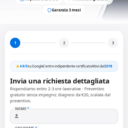
Garanzia 3 mesi
1
2
3
4.9/5
su Google
Centro indipendente certificato
Attivi dal
2018
Invia una richiesta dettagliata
Rispondiamo entro 2-3 ore lavorative · Preventivo
gratuito senza impegno; diagnosi da €20, scalata dal
preventivo.
NOME
*