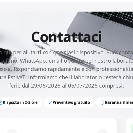
Contattaci
 qui per aiutarti con qualsiasi dispositivo. Puoi conta
telefono, WhatsApp, email o venire nel nostro laborato
escia. Rispondiamo rapidamente e con professionalità
ra EstivaTi informiamo che il laboratorio resterà chi
ferie dal 29/06/2026 al 05/07/2026 compresi.
Risposta in 2-3 ore
Preventivo gratuito
Garanzia 3 mes