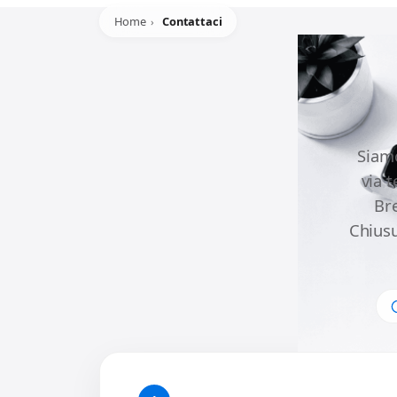
Home
Contattaci
Siamo
via 
Br
Chiusu