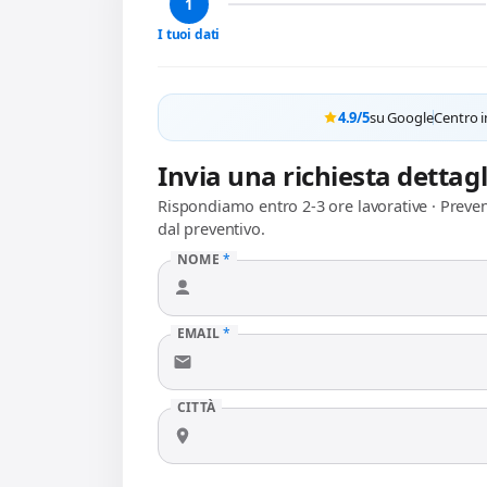
1
I tuoi dati
4.9/5
su Google
Centro i
Invia una richiesta dettag
Rispondiamo entro 2-3 ore lavorative · Preve
dal preventivo.
NOME
*
EMAIL
*
CITTÀ