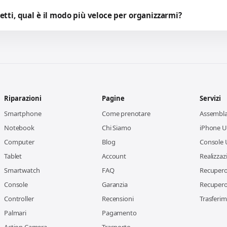
etti, qual è il modo più veloce per organizzarmi?
Riparazioni
Pagine
Servizi
Smartphone
Come prenotare
Assembl
Notebook
Chi Siamo
iPhone Us
Computer
Blog
Console 
Tablet
Account
Realizzaz
Smartwatch
FAQ
Recupero 
Console
Garanzia
Recupero 
Controller
Recensioni
Trasferim
Palmari
Pagamento
Action Camera
Trasporto