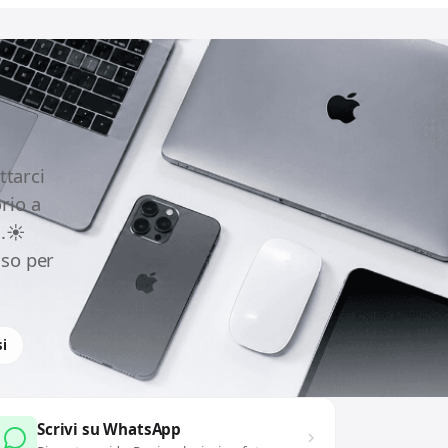
ttarci
rio a
.☀️
uso per
i
Scrivi su WhatsApp