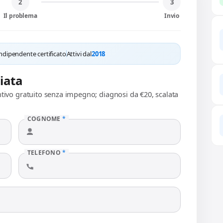
2
3
Il problema
Invio
ndipendente certificato
Attivi dal
2018
liata
ntivo gratuito senza impegno; diagnosi da €20, scalata
COGNOME
*
TELEFONO
*