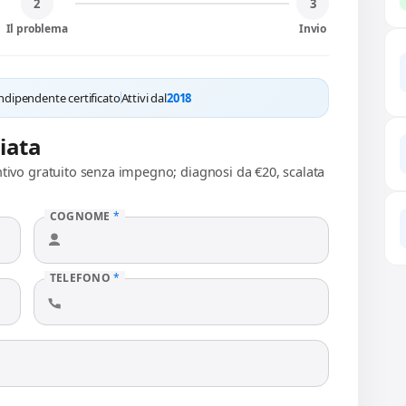
2
3
Il problema
Invio
ndipendente certificato
Attivi dal
2018
liata
ntivo gratuito senza impegno; diagnosi da €20, scalata
COGNOME
*
TELEFONO
*