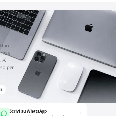
ttarci
rio a
.☀️
uso per
i
Scrivi su WhatsApp