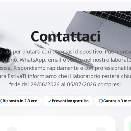
Contattaci
 qui per aiutarti con qualsiasi dispositivo. Puoi conta
telefono, WhatsApp, email o venire nel nostro laborato
escia. Rispondiamo rapidamente e con professionalità
ra EstivaTi informiamo che il laboratorio resterà chi
ferie dal 29/06/2026 al 05/07/2026 compresi.
Risposta in 2-3 ore
Preventivo gratuito
Garanzia 3 mes