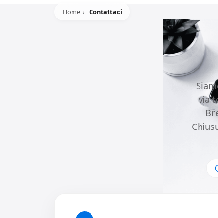
Home
Contattaci
Siamo
via 
Br
Chiusu