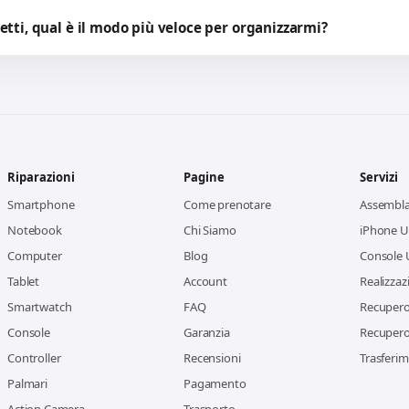
etti, qual è il modo più veloce per organizzarmi?
Riparazioni
Pagine
Servizi
Smartphone
Come prenotare
Assembl
Notebook
Chi Siamo
iPhone Us
Computer
Blog
Console 
Tablet
Account
Realizzaz
Smartwatch
FAQ
Recupero 
Console
Garanzia
Recupero 
Controller
Recensioni
Trasferim
Palmari
Pagamento
Action Camera
Trasporto