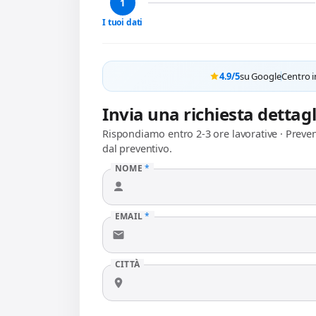
1
I tuoi dati
4.9/5
su Google
Centro i
Invia una richiesta dettag
Rispondiamo entro 2-3 ore lavorative · Preve
dal preventivo.
NOME
*
EMAIL
*
CITTÀ