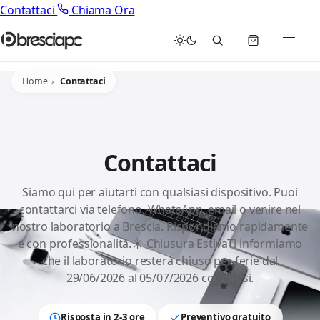
Contattaci
Chiama Ora
Home
Contattaci
Contattaci
Siamo qui per aiutarti con qualsiasi dispositivo. Puoi
contattarci via telefono, WhatsApp, email o venire nel
nostro laboratorio a Brescia. Rispondiamo rapidamente
e con professionalità.☀️ Chiusura EstivaTi informiamo
che il laboratorio resterà chiuso per ferie dal
29/06/2026 al 05/07/2026 compresi.
Risposta in 2-3 ore
Preventivo gratuito