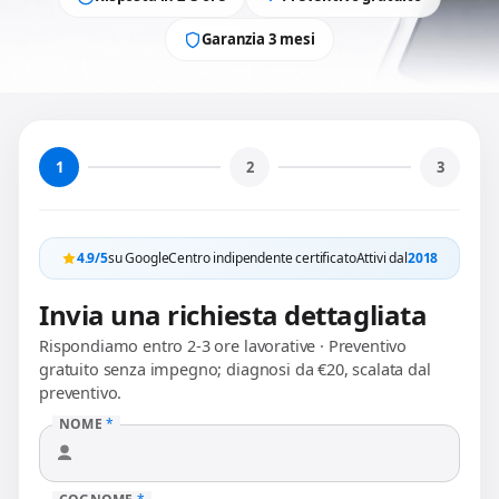
Garanzia 3 mesi
1
2
3
4.9/5
su Google
Centro indipendente certificato
Attivi dal
2018
Invia una richiesta dettagliata
Rispondiamo entro 2-3 ore lavorative · Preventivo
gratuito senza impegno; diagnosi da €20, scalata dal
preventivo.
NOME
*