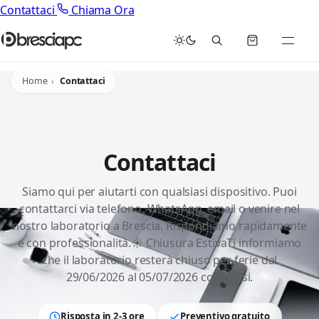
Contattaci
Chiama Ora
Home
Contattaci
Contattaci
Siamo qui per aiutarti con qualsiasi dispositivo. Puoi
contattarci via telefono, WhatsApp, email o venire nel
nostro laboratorio a Brescia. Rispondiamo rapidamente
e con professionalità.☀️ Chiusura EstivaTi informiamo
che il laboratorio resterà chiuso per ferie dal
29/06/2026 al 05/07/2026 compresi.
Risposta in 2-3 ore
Preventivo gratuito