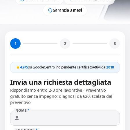
Garanzia 3 mesi
1
2
3
4.9/5
su Google
Centro indipendente certificato
Attivi dal
2018
Invia una richiesta dettagliata
Rispondiamo entro 2-3 ore lavorative · Preventivo
gratuito senza impegno; diagnosi da €20, scalata dal
preventivo.
NOME
*