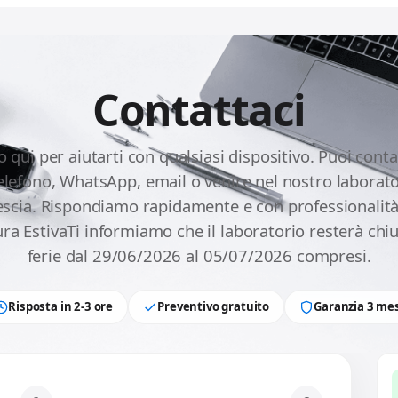
Contattaci
 qui per aiutarti con qualsiasi dispositivo. Puoi conta
telefono, WhatsApp, email o venire nel nostro laborato
escia. Rispondiamo rapidamente e con professionalità
ra EstivaTi informiamo che il laboratorio resterà chi
ferie dal 29/06/2026 al 05/07/2026 compresi.
Risposta in 2-3 ore
Preventivo gratuito
Garanzia 3 mes