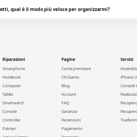
etti, qual è il modo più veloce per organizzarmi?
Riparazioni
Pagine
Servizi
Smartphone
Come prenotare
Assembl
Notebook
Chi Siamo
iPhone Us
Computer
Blog
Console 
Tablet
Account
Realizzaz
Smartwatch
FAQ
Recupero 
Console
Garanzia
Recupero 
Controller
Recensioni
Trasferim
Palmari
Pagamento
Action Camera
Trasporto