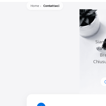
Home
Contattaci
Siamo
via 
Br
Chiusu