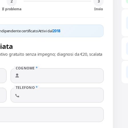
2
3
Il problema
Invio
ndipendente certificato
Attivi dal
2018
liata
ntivo gratuito senza impegno; diagnosi da €20, scalata
COGNOME
*
TELEFONO
*