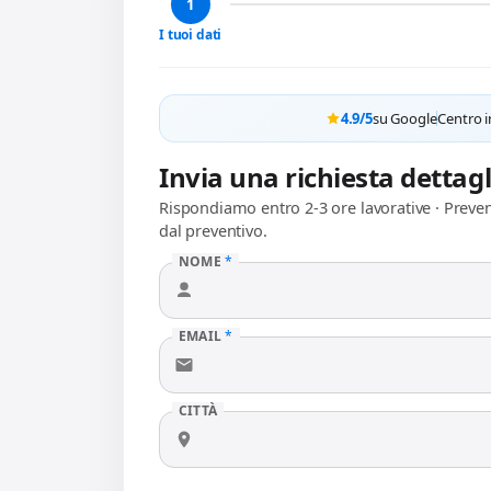
1
I tuoi dati
4.9/5
su Google
Centro i
Invia una richiesta dettag
Rispondiamo entro 2-3 ore lavorative · Preve
dal preventivo.
NOME
*
EMAIL
*
CITTÀ