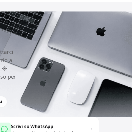
ttarci
rio a
.☀️
uso per
i
Scrivi su WhatsApp