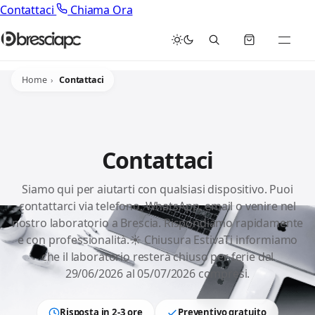
Contattaci
Chiama Ora
Home
Contattaci
Contattaci
Siamo qui per aiutarti con qualsiasi dispositivo. Puoi
contattarci via telefono, WhatsApp, email o venire nel
nostro laboratorio a Brescia. Rispondiamo rapidamente
e con professionalità.☀️ Chiusura EstivaTi informiamo
che il laboratorio resterà chiuso per ferie dal
29/06/2026 al 05/07/2026 compresi.
Risposta in 2-3 ore
Preventivo gratuito