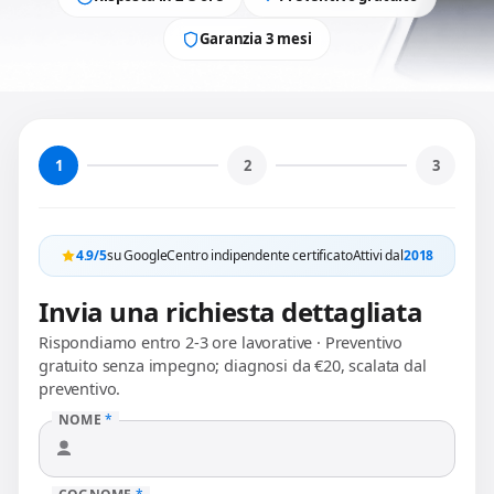
Garanzia 3 mesi
1
2
3
4.9/5
su Google
Centro indipendente certificato
Attivi dal
2018
Invia una richiesta dettagliata
Rispondiamo entro 2-3 ore lavorative · Preventivo
gratuito senza impegno; diagnosi da €20, scalata dal
preventivo.
NOME
*