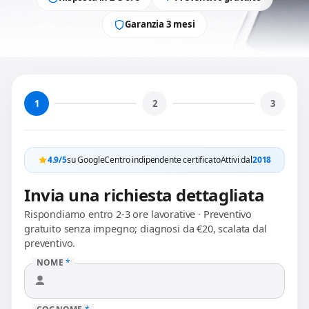
Garanzia 3 mesi
1
2
3
4.9/5
su Google
Centro indipendente certificato
Attivi dal
2018
Invia una richiesta dettagliata
Rispondiamo entro 2-3 ore lavorative · Preventivo
gratuito senza impegno; diagnosi da €20, scalata dal
preventivo.
NOME
*