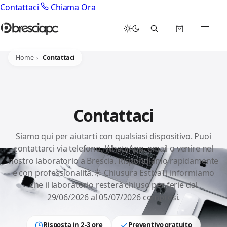
Contattaci
Chiama Ora
Home
Contattaci
Contattaci
Siamo qui per aiutarti con qualsiasi dispositivo. Puoi
contattarci via telefono, WhatsApp, email o venire nel
nostro laboratorio a Brescia. Rispondiamo rapidamente
e con professionalità.☀️ Chiusura EstivaTi informiamo
che il laboratorio resterà chiuso per ferie dal
29/06/2026 al 05/07/2026 compresi.
Risposta in 2-3 ore
Preventivo gratuito