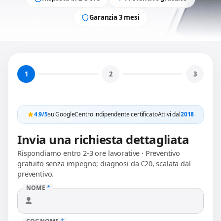
Garanzia 3 mesi
1
2
3
4.9/5
su Google
Centro indipendente certificato
Attivi dal
2018
Invia una richiesta dettagliata
Rispondiamo entro 2-3 ore lavorative · Preventivo
gratuito senza impegno; diagnosi da €20, scalata dal
preventivo.
NOME
*