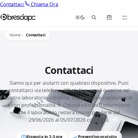
Contattaci
Chiama Ora
Home
Contattaci
Contattaci
Siamo qui per aiutarti con qualsiasi dispositivo. Puoi
contattarci via telefono, WhatsApp, email o venire nel
nostro laboratorio a Brescia. Rispondiamo rapidamente
e con professionalità.☀️ Chiusura EstivaTi informiamo
che il laboratorio resterà chiuso per ferie dal
29/06/2026 al 05/07/2026 compresi.
Risposta in 2-3 ore
Preventivo gratuito