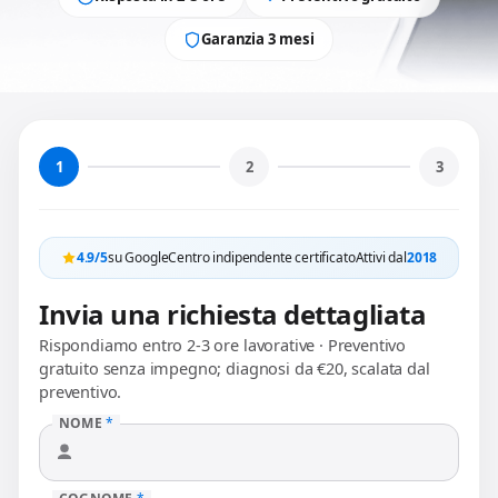
Garanzia 3 mesi
1
2
3
4.9/5
su Google
Centro indipendente certificato
Attivi dal
2018
Invia una richiesta dettagliata
Rispondiamo entro 2-3 ore lavorative · Preventivo
gratuito senza impegno; diagnosi da €20, scalata dal
preventivo.
NOME
*