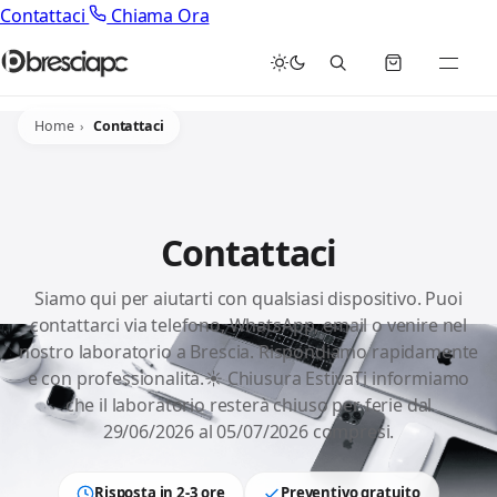
Contattaci
Chiama Ora
Home
Contattaci
Contattaci
Siamo qui per aiutarti con qualsiasi dispositivo. Puoi
contattarci via telefono, WhatsApp, email o venire nel
nostro laboratorio a Brescia. Rispondiamo rapidamente
e con professionalità.☀️ Chiusura EstivaTi informiamo
che il laboratorio resterà chiuso per ferie dal
29/06/2026 al 05/07/2026 compresi.
Risposta in 2-3 ore
Preventivo gratuito