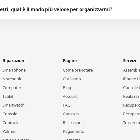
etti, qual è il modo più veloce per organizzarmi?
Riparazioni
Pagine
Servizi
Smartphone
Come prenotare
Assembl
Notebook
Chi Siamo
iPhone Us
Computer
Blog
Console 
Tablet
Account
Realizzaz
Smartwatch
FAQ
Recupero 
Console
Garanzia
Recupero 
Controller
Recensioni
Trasferim
Palmari
Pagamento
Action Camera
Trasporto