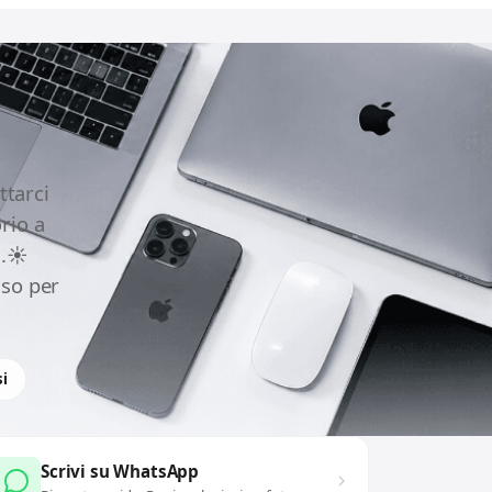
ttarci
rio a
.☀️
uso per
i
Scrivi su WhatsApp