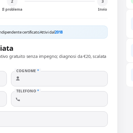
2
3
Il problema
Invio
ndipendente certificato
Attivi dal
2018
liata
ntivo gratuito senza impegno; diagnosi da €20, scalata
COGNOME
*
TELEFONO
*