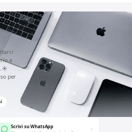
ttarci
rio a
.☀️
uso per
i
Scrivi su WhatsApp