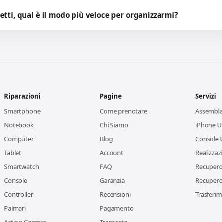
etti, qual è il modo più veloce per organizzarmi?
Riparazioni
Pagine
Servizi
Smartphone
Come prenotare
Assembl
Notebook
Chi Siamo
iPhone Us
Computer
Blog
Console 
Tablet
Account
Realizzaz
Smartwatch
FAQ
Recupero 
Console
Garanzia
Recupero 
Controller
Recensioni
Trasferim
Palmari
Pagamento
Action Camera
Trasporto