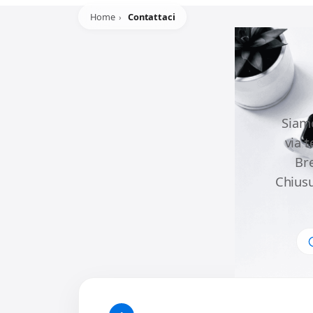
Home
Contattaci
Siamo
via 
Br
Chiusu