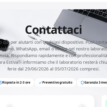
Contattaci
 qui per aiutarti con qualsiasi dispositivo. Puoi conta
telefono, WhatsApp, email o venire nel nostro laborato
escia. Rispondiamo rapidamente e con professionalità
ra EstivaTi informiamo che il laboratorio resterà chi
ferie dal 29/06/2026 al 05/07/2026 compresi.
Risposta in 2-3 ore
Preventivo gratuito
Garanzia 3 mes