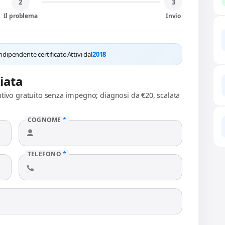
2
3
Il problema
Invio
ndipendente certificato
Attivi dal
2018
liata
ntivo gratuito senza impegno; diagnosi da €20, scalata
COGNOME
*
TELEFONO
*