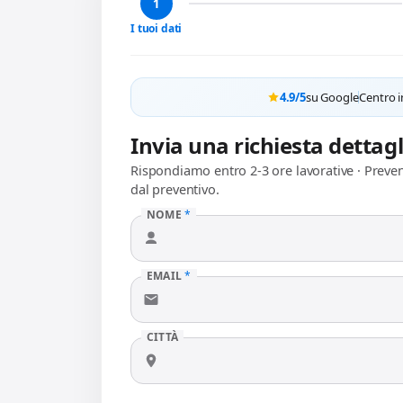
1
I tuoi dati
4.9/5
su Google
Centro i
Invia una richiesta dettag
Rispondiamo entro 2-3 ore lavorative · Preve
dal preventivo.
NOME
*
EMAIL
*
CITTÀ