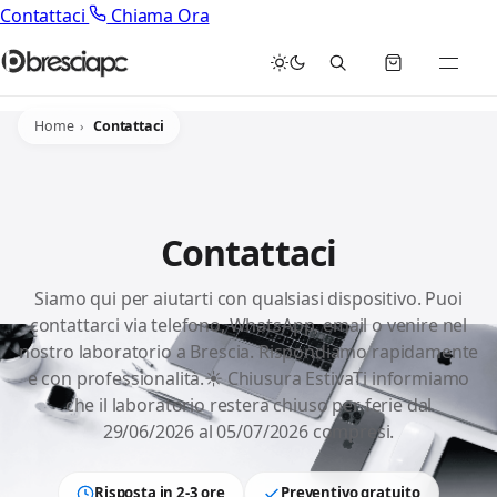
Contattaci
Chiama Ora
Home
Contattaci
Contattaci
Siamo qui per aiutarti con qualsiasi dispositivo. Puoi
contattarci via telefono, WhatsApp, email o venire nel
nostro laboratorio a Brescia. Rispondiamo rapidamente
e con professionalità.☀️ Chiusura EstivaTi informiamo
che il laboratorio resterà chiuso per ferie dal
29/06/2026 al 05/07/2026 compresi.
Risposta in 2-3 ore
Preventivo gratuito