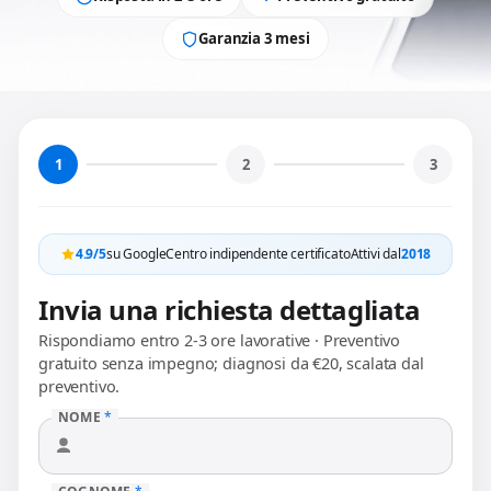
Garanzia 3 mesi
1
2
3
4.9/5
su Google
Centro indipendente certificato
Attivi dal
2018
Invia una richiesta dettagliata
Rispondiamo entro 2-3 ore lavorative · Preventivo
gratuito senza impegno; diagnosi da €20, scalata dal
preventivo.
NOME
*