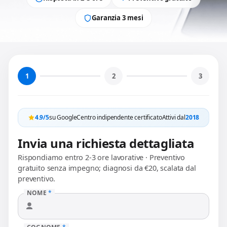
Garanzia 3 mesi
1
2
3
4.9/5
su Google
Centro indipendente certificato
Attivi dal
2018
Invia una richiesta dettagliata
Rispondiamo entro 2-3 ore lavorative · Preventivo
gratuito senza impegno; diagnosi da €20, scalata dal
preventivo.
NOME
*