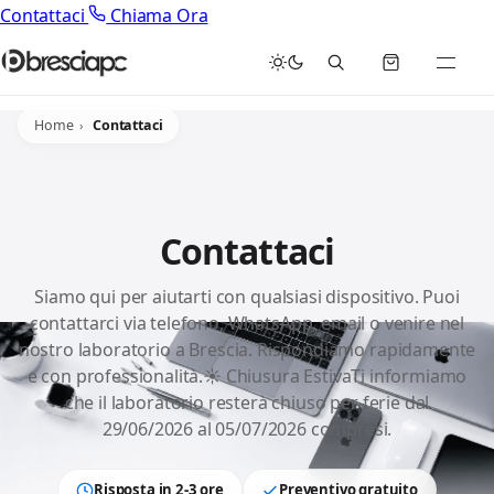
Contattaci
Chiama Ora
Home
Contattaci
Contattaci
Siamo qui per aiutarti con qualsiasi dispositivo. Puoi
contattarci via telefono, WhatsApp, email o venire nel
nostro laboratorio a Brescia. Rispondiamo rapidamente
e con professionalità.☀️ Chiusura EstivaTi informiamo
che il laboratorio resterà chiuso per ferie dal
29/06/2026 al 05/07/2026 compresi.
Risposta in 2-3 ore
Preventivo gratuito