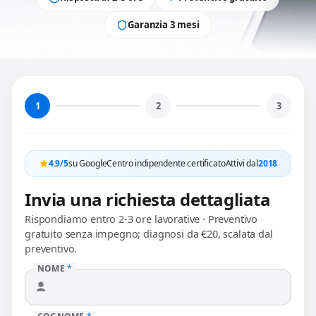
Garanzia 3 mesi
1
2
3
4.9/5
su Google
Centro indipendente certificato
Attivi dal
2018
Invia una richiesta dettagliata
Rispondiamo entro 2-3 ore lavorative · Preventivo
gratuito senza impegno; diagnosi da €20, scalata dal
preventivo.
NOME
*