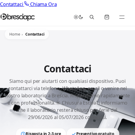
Contattaci
Chiama Ora
Home
Contattaci
Contattaci
Siamo qui per aiutarti con qualsiasi dispositivo. Puoi
contattarci via telefono, WhatsApp, email o venire nel
nostro laboratorio a Brescia. Rispondiamo rapidamente
e con professionalità.☀️ Chiusura EstivaTi informiamo
che il laboratorio resterà chiuso per ferie dal
29/06/2026 al 05/07/2026 compresi.
Risposta in 2-3 ore
Preventivo gratuito