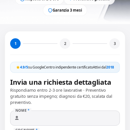
Garanzia 3 mesi
1
2
3
4.9/5
su Google
Centro indipendente certificato
Attivi dal
2018
Invia una richiesta dettagliata
Rispondiamo entro 2-3 ore lavorative · Preventivo
gratuito senza impegno; diagnosi da €20, scalata dal
preventivo.
NOME
*