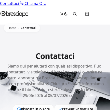
Contattaci
Chiama Ora
Home
Contattaci
Contattaci
Siamo qui per aiutarti con qualsiasi dispositivo. Puoi
contattarci via telefono, WhatsApp, email o venire nel
nostro laboratorio a Brescia. Rispondiamo rapidamente
e con professionalità.☀️ Chiusura EstivaTi informiamo
che il laboratorio resterà chiuso per ferie dal
29/06/2026 al 05/07/2026 compresi.
Risposta in 2-3 ore
Preventivo gratuito