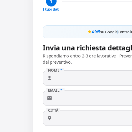
1
I tuoi dati
4.9/5
su Google
Centro i
Invia una richiesta dettag
Rispondiamo entro 2-3 ore lavorative · Preve
dal preventivo.
NOME
*
EMAIL
*
CITTÀ