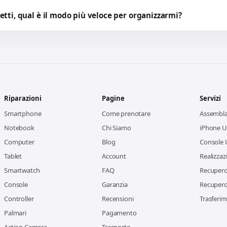
etti, qual è il modo più veloce per organizzarmi?
Riparazioni
Pagine
Servizi
Smartphone
Come prenotare
Assembl
Notebook
Chi Siamo
iPhone Us
Computer
Blog
Console 
Tablet
Account
Realizzaz
Smartwatch
FAQ
Recupero 
Console
Garanzia
Recupero 
Controller
Recensioni
Trasferim
Palmari
Pagamento
Action Camera
Trasporto