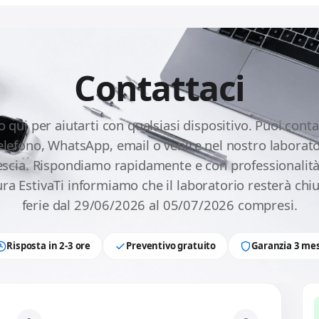
Contattaci
 qui per aiutarti con qualsiasi dispositivo. Puoi conta
telefono, WhatsApp, email o venire nel nostro laborato
escia. Rispondiamo rapidamente e con professionalità
ra EstivaTi informiamo che il laboratorio resterà chi
ferie dal 29/06/2026 al 05/07/2026 compresi.
Risposta in 2-3 ore
Preventivo gratuito
Garanzia 3 mes