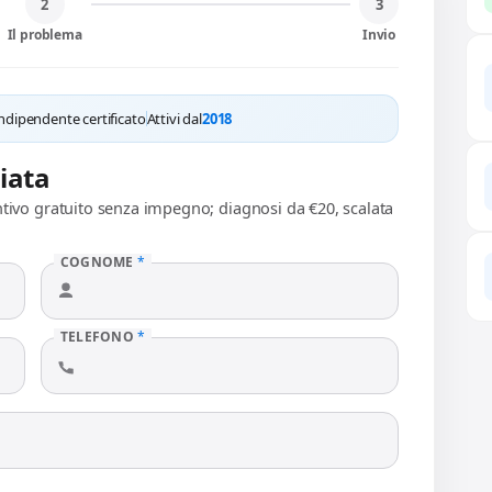
2
3
Il problema
Invio
ndipendente certificato
Attivi dal
2018
liata
ntivo gratuito senza impegno; diagnosi da €20, scalata
COGNOME
*
TELEFONO
*