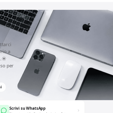
ttarci
rio a
.☀️
uso per
i
Scrivi su WhatsApp