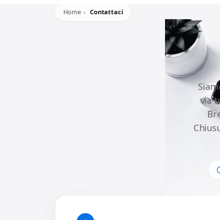
Home
Contattaci
Siamo
via 
Br
Chiusu