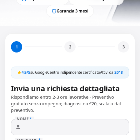
Garanzia 3 mesi
1
2
3
4.9/5
su Google
Centro indipendente certificato
Attivi dal
2018
Invia una richiesta dettagliata
Rispondiamo entro 2-3 ore lavorative · Preventivo
gratuito senza impegno; diagnosi da €20, scalata dal
preventivo.
NOME
*