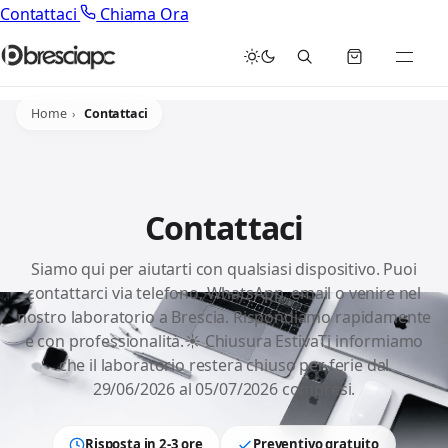
Contattaci
Chiama Ora
Home
Contattaci
Contattaci
Siamo qui per aiutarti con qualsiasi dispositivo. Puoi
contattarci via telefono, WhatsApp, email o venire nel
nostro laboratorio a Brescia. Rispondiamo rapidamente
e con professionalità.☀️ Chiusura EstivaTi informiamo
che il laboratorio resterà chiuso per ferie dal
29/06/2026 al 05/07/2026 compresi.
Risposta in 2-3 ore
Preventivo gratuito