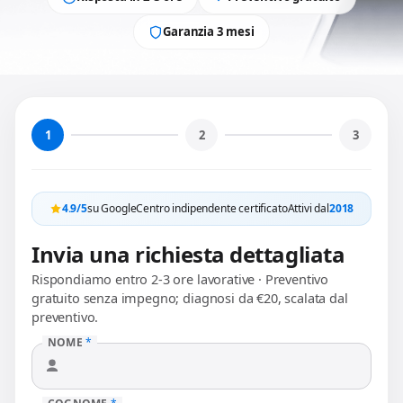
Garanzia 3 mesi
1
2
3
4.9/5
su Google
Centro indipendente certificato
Attivi dal
2018
Invia una richiesta dettagliata
Rispondiamo entro 2-3 ore lavorative · Preventivo
gratuito senza impegno; diagnosi da €20, scalata dal
preventivo.
NOME
*