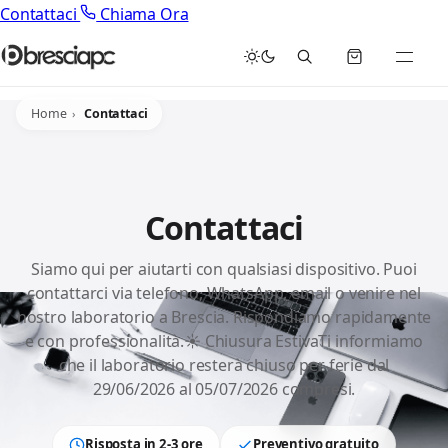
Contattaci
Chiama Ora
Home
Contattaci
Contattaci
Siamo qui per aiutarti con qualsiasi dispositivo. Puoi
contattarci via telefono, WhatsApp, email o venire nel
nostro laboratorio a Brescia. Rispondiamo rapidamente
e con professionalità.☀️ Chiusura EstivaTi informiamo
che il laboratorio resterà chiuso per ferie dal
29/06/2026 al 05/07/2026 compresi.
Risposta in 2-3 ore
Preventivo gratuito