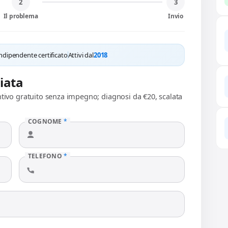
2
3
Il problema
Invio
ndipendente certificato
Attivi dal
2018
liata
ntivo gratuito senza impegno; diagnosi da €20, scalata
COGNOME
*
TELEFONO
*