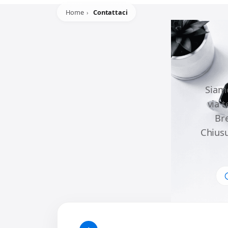
Home
Contattaci
Siamo
via 
Br
Chiusu