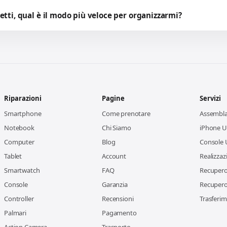
etti, qual è il modo più veloce per organizzarmi?
Riparazioni
Pagine
Servizi
Smartphone
Come prenotare
Assembl
Notebook
Chi Siamo
iPhone Us
Computer
Blog
Console 
Tablet
Account
Realizzaz
Smartwatch
FAQ
Recupero 
Console
Garanzia
Recupero 
Controller
Recensioni
Trasferim
Palmari
Pagamento
Action Camera
Trasporto