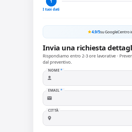
1
I tuoi dati
4.9/5
su Google
Centro i
Invia una richiesta dettag
Rispondiamo entro 2-3 ore lavorative · Preve
dal preventivo.
NOME
*
EMAIL
*
CITTÀ