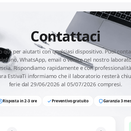
Contattaci
 qui per aiutarti con qualsiasi dispositivo. Puoi conta
telefono, WhatsApp, email o venire nel nostro laborato
escia. Rispondiamo rapidamente e con professionalità
ra EstivaTi informiamo che il laboratorio resterà chi
ferie dal 29/06/2026 al 05/07/2026 compresi.
Risposta in 2-3 ore
Preventivo gratuito
Garanzia 3 mes