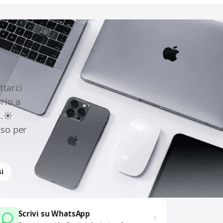
ttarci
rio a
.☀️
uso per
i
Scrivi su WhatsApp