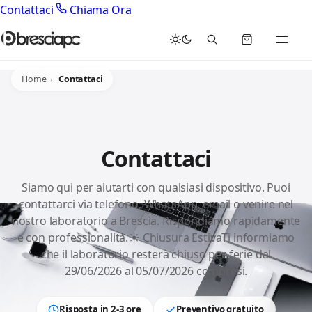
Contattaci
Chiama Ora
Home
Contattaci
Contattaci
Siamo qui per aiutarti con qualsiasi dispositivo. Puoi
contattarci via telefono, WhatsApp, email o venire nel
nostro laboratorio a Brescia. Rispondiamo rapidamente
e con professionalità.☀️ Chiusura EstivaTi informiamo
che il laboratorio resterà chiuso per ferie dal
29/06/2026 al 05/07/2026 compresi.
Risposta in 2-3 ore
Preventivo gratuito