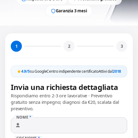
Garanzia 3 mesi
1
2
3
4.9/5
su Google
Centro indipendente certificato
Attivi dal
2018
Invia una richiesta dettagliata
Rispondiamo entro 2-3 ore lavorative · Preventivo
gratuito senza impegno; diagnosi da €20, scalata dal
preventivo.
NOME
*