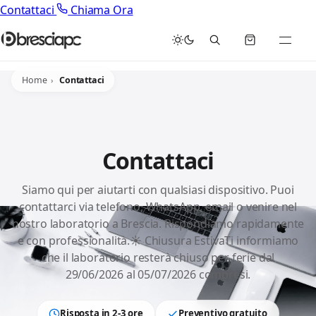
Contattaci
Chiama Ora
Home
Contattaci
Contattaci
Siamo qui per aiutarti con qualsiasi dispositivo. Puoi
contattarci via telefono, WhatsApp, email o venire nel
nostro laboratorio a Brescia. Rispondiamo rapidamente
e con professionalità.☀️ Chiusura EstivaTi informiamo
che il laboratorio resterà chiuso per ferie dal
29/06/2026 al 05/07/2026 compresi.
Risposta in 2-3 ore
Preventivo gratuito