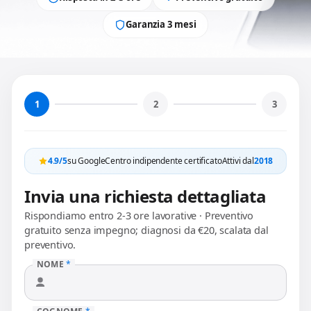
Garanzia 3 mesi
1
2
3
4.9/5
su Google
Centro indipendente certificato
Attivi dal
2018
Invia una richiesta dettagliata
Rispondiamo entro 2-3 ore lavorative · Preventivo
gratuito senza impegno; diagnosi da €20, scalata dal
preventivo.
NOME
*