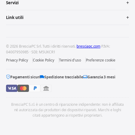
Servizi
Link utili
© 2026 BresciaPC Srl. Tutti i diritti riservati.
bresciapc.com
P.IVA:
04007950985 · SDI: M5UXCR1
Privacy Policy
Cookie Policy
Termini d'uso
Preferenze cookie
Pagamenti sicuri
Spedizione tracciabile
Garanzia 3 mesi
BresciaPC S.r.l. è un centro di riparazione indipendente: non è affiliata
né autorizzata dai produttori dei dispositivi riparati. Marchi e loghi
citati appartengono ai rispettivi proprietari.