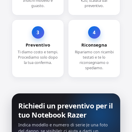
Indichi modello e
€20, scalata dal
guasto.
preventivo.
3
4
Preventivo
Riconsegna
Ti diamo costo e tempi.
Ripariamo con ricambi
Procediamo solo dopo
testati e te lo
la tua conferma.
riconsegniamo o
spediamo.
Richiedi un preventivo per il
tuo Notebook Razer
Indica modello e numero di serie (e una foto
del danno, se visibile): ci aiuta a darti un