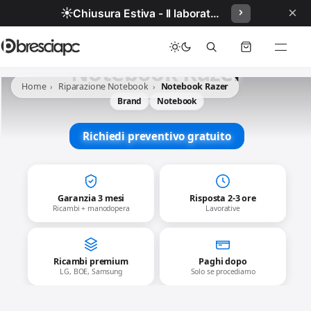
×
☀️
Chiusura Estiva - Il laboratorio resterà chiuso per ferie dal 29/06/2026 al 05/07/2026 compresi.
Notebook Razer
Home
Riparazione Notebook
Notebook Razer
Brand
Notebook
Richiedi preventivo gratuito
Garanzia 3 mesi
Risposta 2-3 ore
Ricambi + manodopera
Lavorative
Ricambi premium
Paghi dopo
LG, BOE, Samsung
Solo se procediamo