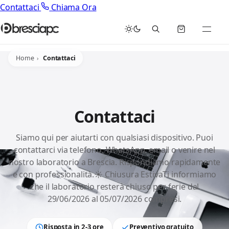
Contattaci
Chiama Ora
Home
Contattaci
Contattaci
Siamo qui per aiutarti con qualsiasi dispositivo. Puoi
contattarci via telefono, WhatsApp, email o venire nel
nostro laboratorio a Brescia. Rispondiamo rapidamente
e con professionalità.☀️ Chiusura EstivaTi informiamo
che il laboratorio resterà chiuso per ferie dal
29/06/2026 al 05/07/2026 compresi.
Risposta in 2-3 ore
Preventivo gratuito