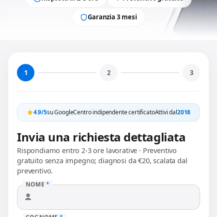
Garanzia 3 mesi
1
2
3
4.9/5
su Google
Centro indipendente certificato
Attivi dal
2018
Invia una richiesta dettagliata
Rispondiamo entro 2-3 ore lavorative · Preventivo
gratuito senza impegno; diagnosi da €20, scalata dal
preventivo.
NOME
*