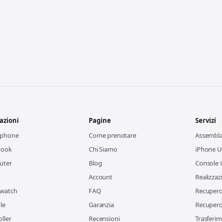
azioni
Pagine
Servizi
tphone
Come prenotare
Assembl
book
Chi Siamo
iPhone Us
uter
Blog
Console 
Account
Realizzaz
watch
FAQ
Recupero 
le
Garanzia
Recupero 
ller
Recensioni
Trasferim