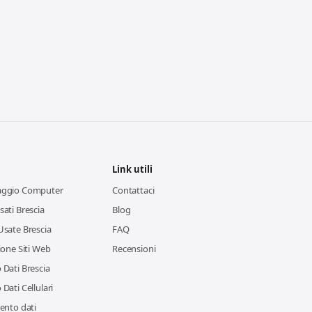
Link utili
aggio Computer
Contattaci
ati Brescia
Blog
Usate Brescia
FAQ
ione Siti Web
Recensioni
Dati Brescia
Dati Cellulari
ento dati