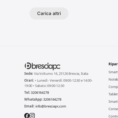
Carica altri
Ripar
Smar
Sede:
Via Volturno 16, 25126 Brescia, Italia
Note
Orari:
• Lunedì - Venerdì: 09:00-12:30 e 14:00-
19:00 • Sabato: 09:00-12:30
Comp
Tel:
3206164278
Tablet
WhatsApp:
3206164278
Smart
Email:
info@bresciapc.com
Conso
Contro