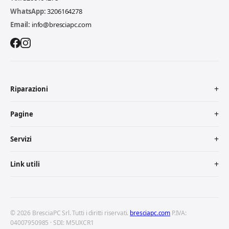
WhatsApp:
3206164278
Email:
info@bresciapc.com
Riparazioni
Pagine
Servizi
Link utili
© 2026 BresciaPC Srl. Tutti i diritti riservati.
bresciapc.com
P.IVA:
04007950985 · SDI: M5UXCR1