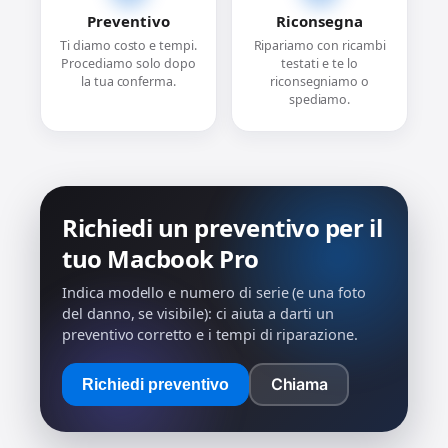
Preventivo
Riconsegna
Ti diamo costo e tempi.
Ripariamo con ricambi
Procediamo solo dopo
testati e te lo
la tua conferma.
riconsegniamo o
spediamo.
Richiedi un preventivo per il
tuo Macbook Pro
Indica modello e numero di serie (e una foto
del danno, se visibile): ci aiuta a darti un
preventivo corretto e i tempi di riparazione.
Chiama
Richiedi preventivo