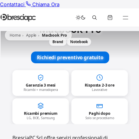
Contattaci
Chiama Ora
Macbook Pro
Home
Apple
Macbook Pro
Brand
Notebook
Richiedi preventivo gratuito
Garanzia 3 mesi
Risposta 2-3 ore
Ricambi + manodopera
Lavorative
Ricambi premium
Paghi dopo
LG, BOE, Samsung
Solo se procediamo
BresciaPC Srl offre servizi professionali di