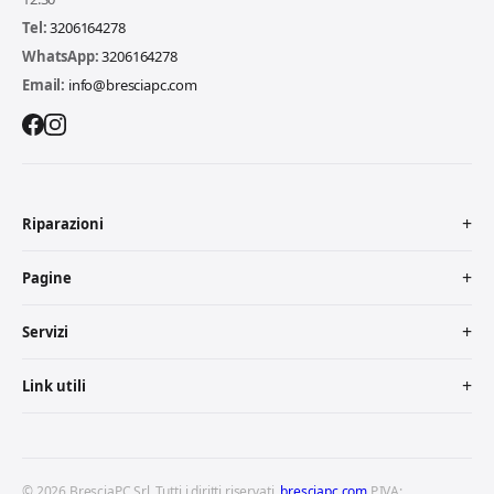
Tel:
3206164278
WhatsApp:
3206164278
Email:
info@bresciapc.com
Riparazioni
Pagine
Servizi
Link utili
© 2026 BresciaPC Srl. Tutti i diritti riservati.
bresciapc.com
P.IVA: