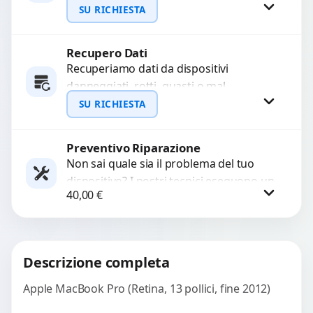
pulizia agli ultrasuoni per rimuovere
SU RICHIESTA
ossidazioni, ripristinare i circuiti e
recuperare...
Recupero Dati
Richiedi Preventivo
Recuperiamo dati da dispositivi
danneggiati, rotti, guasti o mal
WhatsApp
funzionanti. Utilizziamo strumenti
SU RICHIESTA
avanzati per recuperare file importanti
in caso di...
Preventivo Riparazione
Richiedi Preventivo
Non sai quale sia il problema del tuo
dispositivo? I nostri tecnici eseguono un
WhatsApp
40,00
€
check-up completo con strumenti
avanzati per...
Procedi
Descrizione completa
Apple MacBook Pro (Retina, 13 pollici, fine 2012)