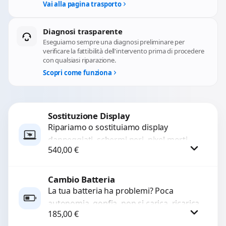
Vai alla pagina trasporto
Diagnosi trasparente
Eseguiamo sempre una diagnosi preliminare per
verificare la fattibilità dell'intervento prima di procedere
con qualsiasi riparazione.
Scopri come funziona
Sostituzione Display
Ripariamo o sostituiamo display
danneggiati, schermi neri, pixel morti,
540,00
€
righe sullo schermo, vetro incrinato,
LCD rotto, aloni o colori sbiaditi,...
Cambio Batteria
Procedi
La tua batteria ha problemi? Poca
autonomia, gonfia, non si carica, ricarica
185,00
€
lenta o cicli di ricarica esauriti?