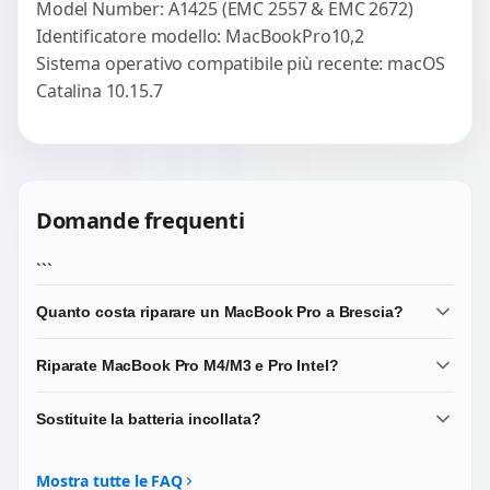
Model Number: A1425 (EMC 2557 & EMC 2672)
Identificatore modello: MacBookPro10,2
Sistema operativo compatibile più recente: macOS
Catalina 10.15.7
Domande frequenti
```
Quanto costa riparare un MacBook Pro a Brescia?
Diagnosi 20 EUR scalata. Riparazioni da 75-280 EUR.
Riparate MacBook Pro M4/M3 e Pro Intel?
Liquid Retina XDR pannelli costano di piu. Microsoldering
165-350 EUR.
Si: Pro 14/16 M4/M3/M2/M1, Pro 13 M2/M1, gamma Intel
Sostituite la batteria incollata?
Touch Bar 2016-2019, Retina 2012-2015, 17 legacy.
Si, celle Samsung/LG premium o OEM Apple. Rimozione
strip sicura. Garanzia 3 mesi.
Mostra tutte le FAQ