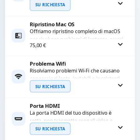
e prestazioni ottimali. Eseguiamo una
SU RICHIESTA
scansione approfondita e una...
Ripristino Mac OS
Richiedi Preventivo
Offriamo ripristino completo di macOS
per risolvere problemi di lentezza, errori
WhatsApp
75,00
€
di sistema o malfunzionamenti.
Configuriamo il sistema per garantire...
Problema Wifi
Procedi
Risolviamo problemi Wi-Fi che causano
connessioni lente, instabili o inesistenti.
Diagnosi approfondita per identificare
SU RICHIESTA
guasti hardware o software.
Garantiamo un...
Porta HDMI
Richiedi Preventivo
La porta HDMI del tuo dispositivo è
rotta, non trasmette segnali video o
WhatsApp
audio? Ripariamo o sostituiamo porte
SU RICHIESTA
HDMI con...