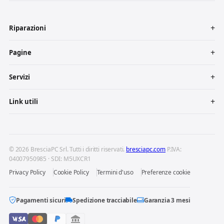
Riparazioni
Pagine
Servizi
Link utili
© 2026 BresciaPC Srl. Tutti i diritti riservati.
bresciapc.com
P.IVA:
04007950985 · SDI: M5UXCR1
Privacy Policy
Cookie Policy
Termini d'uso
Preferenze cookie
Pagamenti sicuri
Spedizione tracciabile
Garanzia 3 mesi