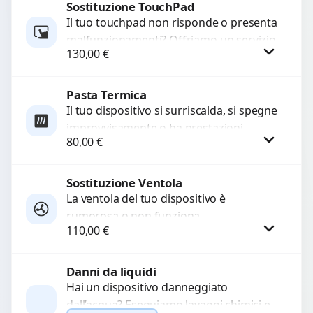
Sostituzione TouchPad
Procedi
Il tuo touchpad non risponde o presenta
malfunzionamenti? Offriamo un servizio
130,00
€
di sostituzione professionale utilizzando
ricambi di alta qualità garantiti...
Pasta Termica
Procedi
Il tuo dispositivo si surriscalda, si spegne
improvvisamente o ha prestazioni
80,00
€
rallentate a causa di polvere o pasta
termica usurata?...
Sostituzione Ventola
Procedi
La ventola del tuo dispositivo è
rumorosa o non funziona
110,00
€
correttamente? Offriamo la sostituzione
con componenti di alta qualità
garantiti...
Danni da liquidi
Procedi
Hai un dispositivo danneggiato
dall’acqua? Eseguiamo lavaggi chimici e