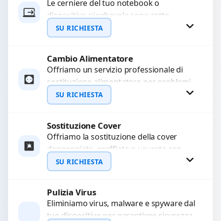
Le cerniere del tuo notebook o
dispositivo pieghevole sono rotte,
WhatsApp
allentate o bloccate? Ripariamo o
SU RICHIESTA
sostituiamo cerniere difettose con
problemi...
Cambio Alimentatore
Richiedi Preventivo
Offriamo un servizio professionale di
sostituzione alimentatore per problemi
WhatsApp
come alimentatore bruciato, corto
SU RICHIESTA
circuito, surriscaldamento, cali di
tensione o danni...
Sostituzione Cover
Richiedi Preventivo
Offriamo la sostituzione della cover
danneggiata, graffiata o usurata con
WhatsApp
ricambi di alta qualità e garantiti.
SU RICHIESTA
Ripristiniamo l’aspetto estetico e...
Pulizia Virus
Richiedi Preventivo
Eliminiamo virus, malware e spyware dal
tuo dispositivo per garantirne sicurezza
WhatsApp