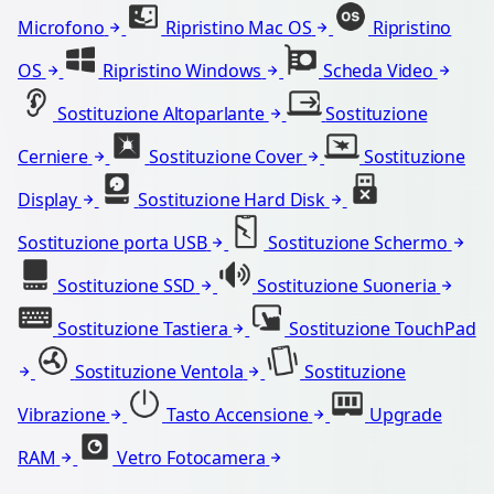
Microfono
Ripristino Mac OS
Ripristino
OS
Ripristino Windows
Scheda Video
Sostituzione Altoparlante
Sostituzione
Cerniere
Sostituzione Cover
Sostituzione
Display
Sostituzione Hard Disk
Sostituzione porta USB
Sostituzione Schermo
Sostituzione SSD
Sostituzione Suoneria
Sostituzione Tastiera
Sostituzione TouchPad
Sostituzione Ventola
Sostituzione
Vibrazione
Tasto Accensione
Upgrade
RAM
Vetro Fotocamera