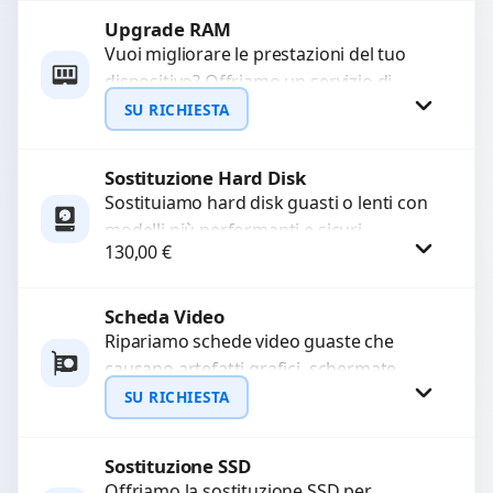
Upgrade RAM
Richiedi Preventivo
Vuoi migliorare le prestazioni del tuo
dispositivo? Offriamo un servizio di
WhatsApp
upgrade RAM per velocizzare
SU RICHIESTA
l’esecuzione di programmi e il...
Sostituzione Hard Disk
Richiedi Preventivo
Sostituiamo hard disk guasti o lenti con
modelli più performanti e sicuri.
WhatsApp
130,00
€
Garantiamo la protezione dei dati e una
configurazione...
Scheda Video
Procedi
Ripariamo schede video guaste che
causano artefatti grafici, schermate
nere o rallentamenti. Diagnosi
SU RICHIESTA
approfondita e utilizzo di componenti di
alta...
Sostituzione SSD
Richiedi Preventivo
Offriamo la sostituzione SSD per