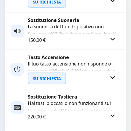
audio delle registrazioni o delle
SU RICHIESTA
chiamate. Diagnosi accurata e ricambi
di...
Sostituzione Suoneria
Richiedi Preventivo
La suoneria del tuo dispositivo non
funziona più? Risolviamo problemi legati
WhatsApp
150,00
€
a moduli audio difettosi con interventi
precisi e componenti...
Tasto Accensione
Procedi
Il tuo tasto accensione non risponde o
presenta difficoltà? Offriamo un servizio
professionale di riparazione o
SU RICHIESTA
sostituzione utilizzando componenti di...
Sostituzione Tastiera
Richiedi Preventivo
Hai tasti bloccati o non funzionanti sul
tuo notebook? Offriamo la sostituzione
WhatsApp
220,00
€
completa della tastiera con ricambi di
alta qualità...