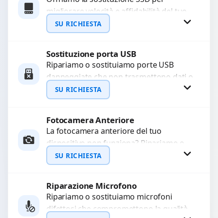
migliorare velocità e affidabilità del tuo
WhatsApp
dispositivo. In caso di
SU RICHIESTA
malfunzionamento, recuperiamo i dati
importanti...
Sostituzione porta USB
Richiedi Preventivo
Ripariamo o sostituiamo porte USB
danneggiate che non trasmettono dati o
WhatsApp
non caricano. Utilizziamo ricambi di alta
SU RICHIESTA
qualità garantiti per...
Fotocamera Anteriore
Richiedi Preventivo
La fotocamera anteriore del tuo
dispositivo non funziona? Ripariamo o
WhatsApp
sostituiamo fotocamere guaste con
SU RICHIESTA
problemi come immagini sfocate, messa
a...
Riparazione Microfono
Richiedi Preventivo
Ripariamo o sostituiamo microfoni
difettosi che compromettono la qualità
WhatsApp