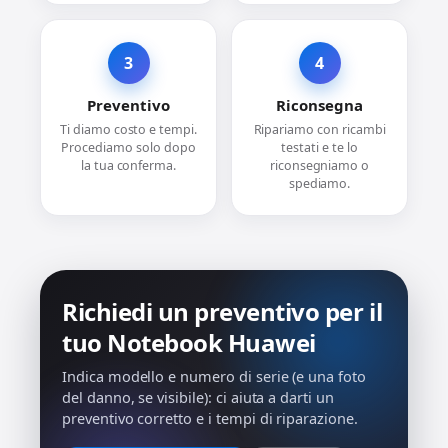
3
4
Preventivo
Riconsegna
Ti diamo costo e tempi.
Ripariamo con ricambi
Procediamo solo dopo
testati e te lo
la tua conferma.
riconsegniamo o
spediamo.
Richiedi un preventivo per il
tuo Notebook Huawei
Indica modello e numero di serie (e una foto
del danno, se visibile): ci aiuta a darti un
preventivo corretto e i tempi di riparazione.