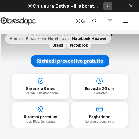
×
☀️
Chiusura Estiva - Il laboratorio resterà chiuso per ferie dal 29/06/2026 al 05/07/2026 compresi.
Notebook Huawei
Home
Riparazione Notebook
Notebook Huawei
Brand
Notebook
Richiedi preventivo gratuito
Garanzia 3 mesi
Risposta 2-3 ore
Ricambi + manodopera
Lavorative
Ricambi premium
Paghi dopo
LG, BOE, Samsung
Solo se procediamo