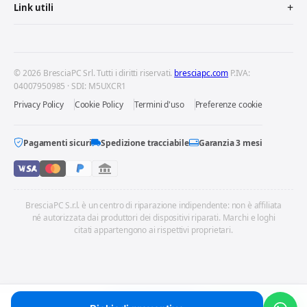
Link utili
© 2026 BresciaPC Srl. Tutti i diritti riservati.
bresciapc.com
P.IVA:
04007950985 · SDI: M5UXCR1
Privacy Policy
Cookie Policy
Termini d'uso
Preferenze cookie
Pagamenti sicuri
Spedizione tracciabile
Garanzia 3 mesi
BresciaPC S.r.l. è un centro di riparazione indipendente: non è affiliata
né autorizzata dai produttori dei dispositivi riparati. Marchi e loghi
citati appartengono ai rispettivi proprietari.