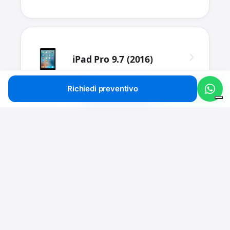
iPad Pro 9.7 (2016)
Richiedi preventivo
Chiama
Preventivo
WhatsApp
iPad Air 2
iPad Mini 4