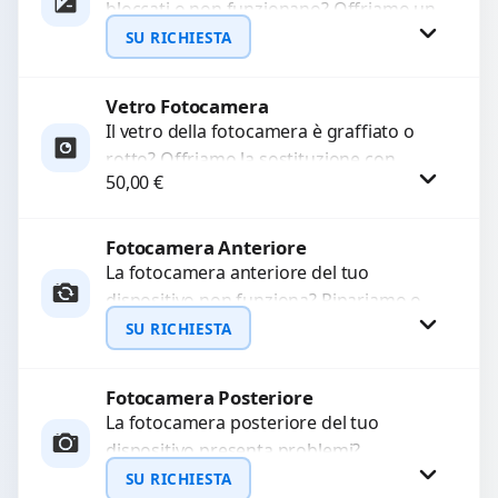
bloccati o non funzionano? Offriamo un
WhatsApp
servizio di riparazione o sostituzione
SU RICHIESTA
con ricambi...
Vetro Fotocamera
Richiedi Preventivo
Il vetro della fotocamera è graffiato o
rotto? Offriamo la sostituzione con
WhatsApp
50,00
€
ricambi di alta qualità garantiti per 3
mesi....
Fotocamera Anteriore
Procedi
La fotocamera anteriore del tuo
dispositivo non funziona? Ripariamo o
sostituiamo fotocamere guaste con
SU RICHIESTA
problemi come immagini sfocate, messa
a...
Fotocamera Posteriore
Richiedi Preventivo
La fotocamera posteriore del tuo
dispositivo presenta problemi?
WhatsApp
Interveniamo per risolvere guasti come
SU RICHIESTA