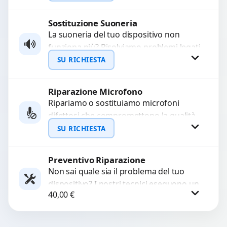
immagini sfocate, messa a fuoco non
funzionante,...
Sostituzione Suoneria
Richiedi Preventivo
La suoneria del tuo dispositivo non
funziona più? Risolviamo problemi legati
WhatsApp
a moduli audio difettosi con interventi
SU RICHIESTA
precisi e componenti...
Riparazione Microfono
Richiedi Preventivo
Ripariamo o sostituiamo microfoni
difettosi che compromettono la qualità
WhatsApp
audio delle registrazioni o delle
SU RICHIESTA
chiamate. Diagnosi accurata e ricambi
di...
Preventivo Riparazione
Richiedi Preventivo
Non sai quale sia il problema del tuo
dispositivo? I nostri tecnici eseguono un
WhatsApp
40,00
€
check-up completo con strumenti
avanzati per...
Procedi