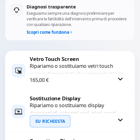
Diagnosi trasparente
Eseguiamo sempre una diagnosi preliminare per
verificare la fattibilità dell'intervento prima di procedere
con qualsiasi riparazione.
Scopri come funziona
Vetro Touch Screen
Ripariamo o sostituiamo vetri touch
screen danneggiati che compromettono
165,00
€
l’uso del dispositivo. Utilizziamo ricambi
di alta qualità garantiti per 3...
Sostituzione Display
Procedi
Ripariamo o sostituiamo display
danneggiati, schermi neri, pixel morti,
righe sullo schermo, vetro incrinato,
SU RICHIESTA
LCD rotto, aloni o colori sbiaditi,...