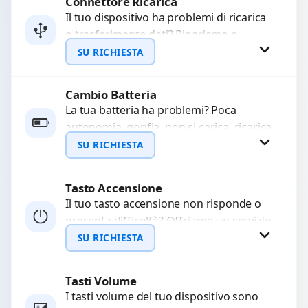
Connettore Ricarica
Richiedi Preventivo
Il tuo dispositivo ha problemi di ricarica
o trasferimento dati? Ripariamo o
WhatsApp
sostituiamo connettori di ricarica guasti,
SU RICHIESTA
rotti, allentati, danneggiati,...
Cambio Batteria
Richiedi Preventivo
La tua batteria ha problemi? Poca
autonomia, gonfia, non si carica, ricarica
WhatsApp
lenta o cicli di ricarica esauriti?
SU RICHIESTA
Sostituiamo la...
Tasto Accensione
Richiedi Preventivo
Il tuo tasto accensione non risponde o
presenta difficoltà? Offriamo un servizio
WhatsApp
professionale di riparazione o
SU RICHIESTA
sostituzione utilizzando componenti di...
Tasti Volume
Richiedi Preventivo
I tasti volume del tuo dispositivo sono