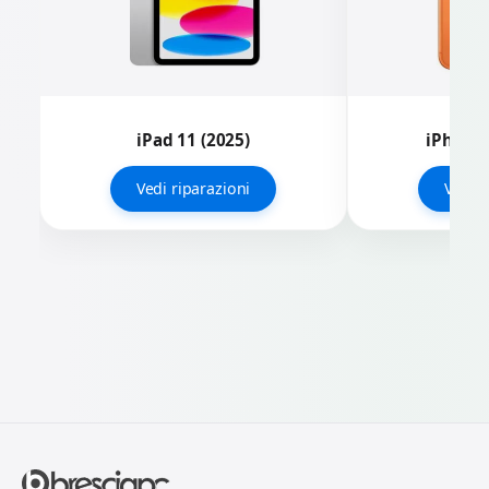
iPad 11 (2025)
iPhone 
Vedi riparazioni
Vedi r