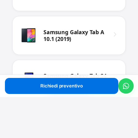
Samsung Galaxy Tab A
10.1 (2019)
Samsung Galaxy Tab S4
T830 / T835
Richiedi preventivo
Chiama
Preventivo
WhatsApp
Samsung Galaxy Tab A
9.7 T555