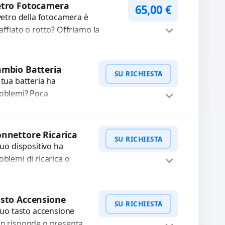
mpleti...
etro Fotocamera
65,00
€
 vetro della fotocamera è
affiato o rotto? Offriamo la
stituzione con ricambi di alta
alità garantiti per 3 mesi....
Procedi
mbio Batteria
SU RICHIESTA
 tua batteria ha
oblemi? Poca
tonomia, gonfia, non si
rica, ricarica lenta o cicli
WhatsApp
iedi Preventivo
 ricarica esauriti?
nnettore Ricarica
SU RICHIESTA
stituiamo la...
 tuo dispositivo ha
oblemi di ricarica o
asferimento dati?
pariamo o sostituiamo
WhatsApp
iedi Preventivo
nnettori di ricarica
sto Accensione
SU RICHIESTA
sti, rotti, allentati,
 tuo tasto accensione
nneggiati,...
n risponde o presenta