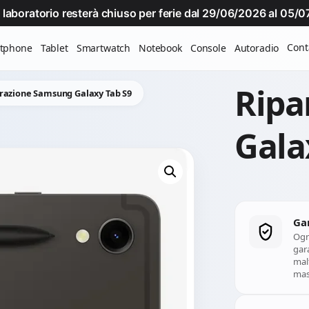
Il laboratorio resterà chiuso per ferie dal 29/06/2026 al 05
Cont
tphone
Tablet
Smartwatch
Notebook
Console
Autoradio
Ripa
razione Samsung Galaxy Tab S9
Gala
Ga
Ogn
gara
mal
mass