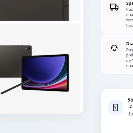
Spe
Puoi
qual
rest
trac
Di
Ese
prel
del
qual
So
Lo
da
bo
pi