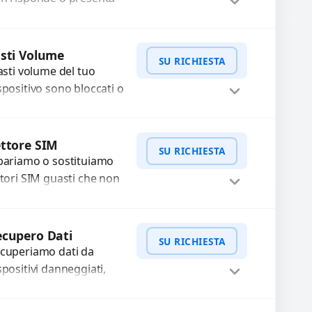
fficoltà? Offriamo un
rvizio professionale di
WhatsApp
iedi Preventivo
parazione o sostituzione
sti Volume
SU RICHIESTA
ilizzando componenti
tasti volume del tuo
..
spositivo sono bloccati o
n funzionano? Offriamo
 servizio di riparazione
WhatsApp
iedi Preventivo
sostituzione con
ttore SIM
SU RICHIESTA
cambi...
pariamo o sostituiamo
ttori SIM guasti che non
levano la scheda o
terrompono il segnale.
WhatsApp
iedi Preventivo
ilizziamo ricambi testati
cupero Dati
SU RICHIESTA
arantiti...
cuperiamo dati da
spositivi danneggiati,
tti, guasti o mal
nzionanti. Utilizziamo