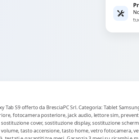
Rich
st
Pr
re
No
in 
tu
es
co
y Tab S9 offerto da BresciaPC Srl. Categoria: Tablet Samsung.
iore, fotocamera posteriore, jack audio, lettore sim, prevent
 sostituzione cover, sostituzione display, sostituzione scherm
sti volume, tasto accensione, tasto home, vetro fotocamera, ve
, testati e garantiti tre mesi. Garanzia 3 mesi su ricambi e 