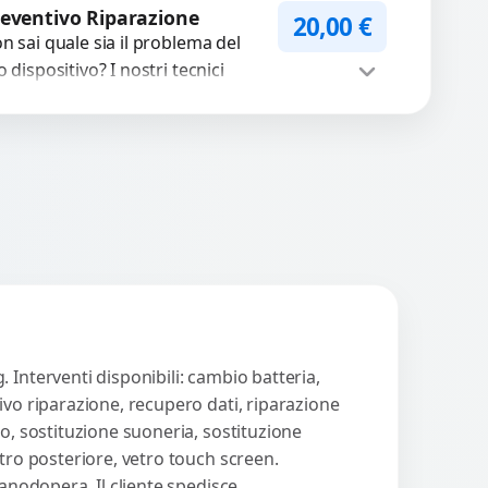
WhatsApp
iedi Preventivo
rumenti avanzati per
eventivo Riparazione
20,00
€
cuperare file importanti
n sai quale sia il problema del
caso di...
o dispositivo? I nostri tecnici
eguono un check-up completo
n strumenti avanzati per...
Procedi
 Interventi disponibili: cambio batteria,
ivo riparazione, recupero dati, riparazione
o, sostituzione suoneria, sostituzione
tro posteriore, vetro touch screen.
manodopera. Il cliente spedisce