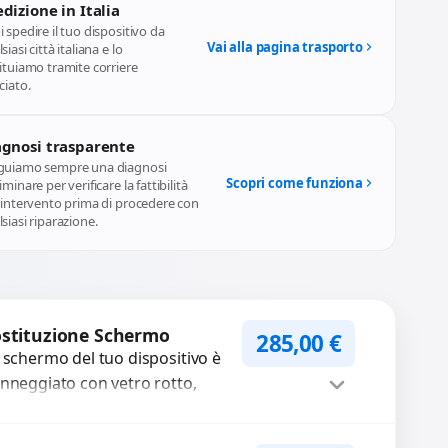
dizione in Italia
 spedire il tuo dispositivo da
Vai alla pagina trasporto
siasi città italiana e lo
ituiamo tramite corriere
ciato.
agnosi trasparente
guiamo sempre una diagnosi
Scopri come funziona
iminare per verificare la fattibilità
l'intervento prima di procedere con
siasi riparazione.
stituzione Schermo
285,00
€
 schermo del tuo dispositivo è
nneggiato con vetro rotto,
lle, macchie, schermo nero o
xel morti? Sostituiamo schermi
Procedi