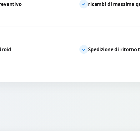
preventivo
ricambi di massima qua
✓
droid
Spedizione di ritorno 
✓