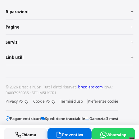
Riparazioni
Pagine
Servizi
Link utili
© 2026 BresciaPC Srl. Tutti i diritti riservati.
bresciapc.com
P.IVA:
04007950985 · SDI: M5UXCR1
Privacy Policy
Cookie Policy
Termini d'uso
Preferenze cookie
Pagamenti sicuri
Spedizione tracciabile
Garanzia 3 mesi
Chiama
Preventivo
WhatsApp