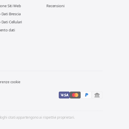
ione Siti Web
Recensioni
Dati Brescia
Dati Cellulari
ento dati
erenze cookie
loghi citati appartengono ai rispettivi proprietari.