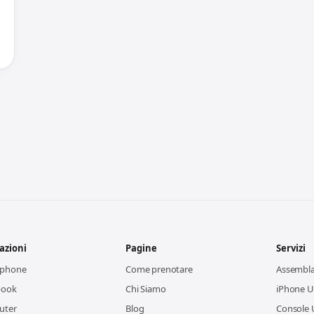
azioni
Pagine
Servizi
tphone
Come prenotare
Assembl
book
Chi Siamo
iPhone Us
uter
Blog
Console 