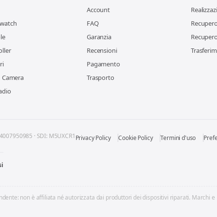
Account
Realizzaz
watch
FAQ
Recupero 
le
Garanzia
Recupero 
ller
Recensioni
Trasferim
ri
Pagamento
n Camera
Trasporto
adio
04007950985 · SDI: M5UXCR1
Privacy Policy
Cookie Policy
Termini d'uso
Pref
si
dente: non è affiliata né autorizzata dai produttori dei dispositivi riparati. Marchi e 