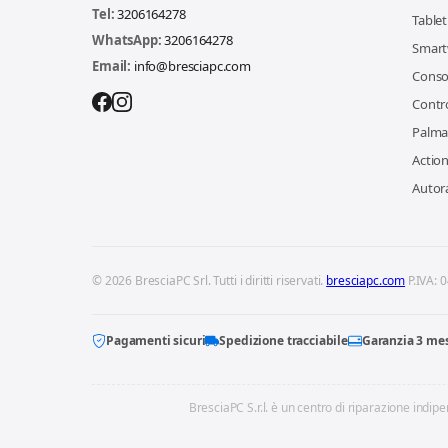
Tel:
3206164278
Tablet
WhatsApp:
3206164278
Smart
Email:
info@bresciapc.com
Conso
Contro
Palma
Actio
Autor
© 2026 BresciaPC Srl. Tutti i diritti riservati.
bresciapc.com
P.IVA: 
Pagamenti sicuri
Spedizione tracciabile
Garanzia 3 me
BresciaPC S.r.l. è un centro di riparazione indipen