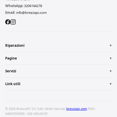
WhatsApp:
3206164278
Email:
info@bresciapc.com
Riparazioni
Pagine
Servizi
Link utili
© 2026 BresciaPC Srl. Tutti i diritti riservati.
bresciapc.com
P.IVA:
04007950985 · SDI: M5UXCR1