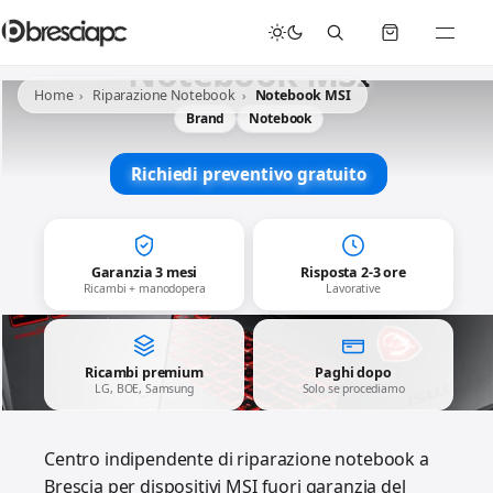
☀️
Chiusura Estiva - Il laboratorio resterà chiuso per ferie dal 29/06/2026 al 05/07/2026 compresi.
Notebook MSI
Home
Riparazione Notebook
Notebook MSI
Brand
Notebook
Richiedi preventivo gratuito
Garanzia 3 mesi
Risposta 2-3 ore
Ricambi + manodopera
Lavorative
Ricambi premium
Paghi dopo
LG, BOE, Samsung
Solo se procediamo
Centro indipendente di riparazione notebook a
Brescia per dispositivi MSI fuori garanzia del