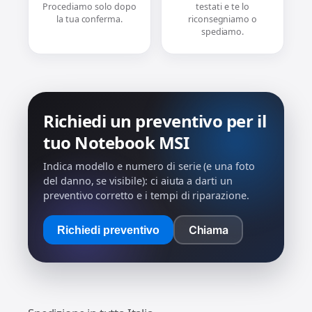
Procediamo solo dopo
testati e te lo
la tua conferma.
riconsegniamo o
spediamo.
Richiedi un preventivo per il
tuo Notebook MSI
Indica modello e numero di serie (e una foto
del danno, se visibile): ci aiuta a darti un
preventivo corretto e i tempi di riparazione.
Chiama
Richiedi preventivo