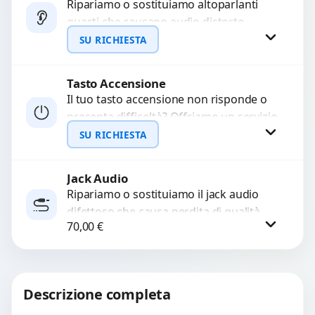
Ripariamo o sostituiamo altoparlanti
guasti che causano audio distorto,
WhatsApp
basso o assente. Utilizziamo ricambi di
SU RICHIESTA
alta qualità garantiti per 3...
Tasto Accensione
Richiedi Preventivo
Il tuo tasto accensione non risponde o
presenta difficoltà? Offriamo un servizio
WhatsApp
professionale di riparazione o
SU RICHIESTA
sostituzione utilizzando componenti di...
Jack Audio
Richiedi Preventivo
Ripariamo o sostituiamo il jack audio
difettoso che causa perdita di qualità
WhatsApp
70,00
€
sonora o impossibilità di collegare cuffie
e accessori....
Procedi
Descrizione completa