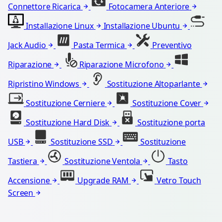
Connettore Ricarica
Fotocamera Anteriore
Installazione Linux
Installazione Ubuntu
Jack Audio
Pasta Termica
Preventivo
Riparazione
Riparazione Microfono
Ripristino Windows
Sostituzione Altoparlante
Sostituzione Cerniere
Sostituzione Cover
Sostituzione Hard Disk
Sostituzione porta
USB
Sostituzione SSD
Sostituzione
Tastiera
Sostituzione Ventola
Tasto
Accensione
Upgrade RAM
Vetro Touch
Screen