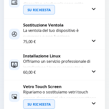
dispositivo pieghevole sono rotte,
allentate o bloccate? Ripariamo o
SU RICHIESTA
sostituiamo cerniere difettose con
problemi...
Sostituzione Ventola
Richiedi Preventivo
La ventola del tuo dispositivo è
rumorosa o non funziona
WhatsApp
75,00
€
correttamente? Offriamo la sostituzione
con componenti di alta qualità
garantiti...
Installazione Linux
Procedi
Offriamo un servizio professionale di
installazione Linux su computer e
60,00
€
notebook, garantendo compatibilità
hardware e software. Configuriamo
distribuzioni personalizzate come...
Vetro Touch Screen
Procedi
Ripariamo o sostituiamo vetri touch
screen danneggiati che compromettono
l’uso del dispositivo. Utilizziamo ricambi
SU RICHIESTA