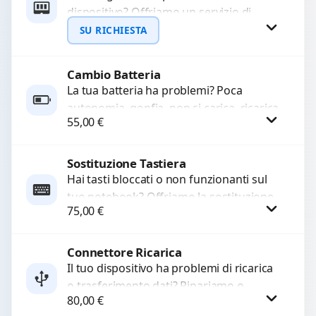
dispositivo? Offriamo un servizio di
WhatsApp
upgrade RAM per velocizzare
SU RICHIESTA
l’esecuzione di programmi e il...
Cambio Batteria
Richiedi Preventivo
La tua batteria ha problemi? Poca
autonomia, gonfia, non si carica, ricarica
WhatsApp
55,00
€
lenta o cicli di ricarica esauriti?
Sostituiamo la...
Sostituzione Tastiera
Procedi
Hai tasti bloccati o non funzionanti sul
tuo notebook? Offriamo la sostituzione
75,00
€
completa della tastiera con ricambi di
alta qualità...
Connettore Ricarica
Procedi
Il tuo dispositivo ha problemi di ricarica
o trasferimento dati? Ripariamo o
80,00
€
sostituiamo connettori di ricarica guasti,