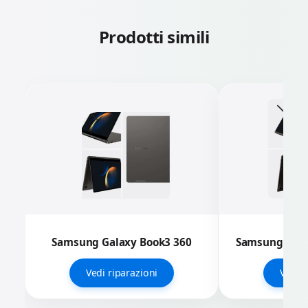
Prodotti simili
Samsung Galaxy Book3 360
Samsung Gala
Vedi riparazioni
Vedi r