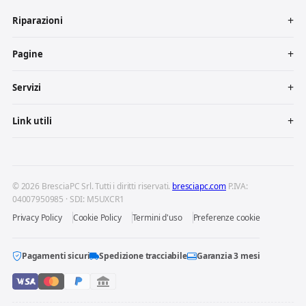
Riparazioni
Pagine
Servizi
Link utili
© 2026 BresciaPC Srl. Tutti i diritti riservati.
bresciapc.com
P.IVA:
04007950985 · SDI: M5UXCR1
Privacy Policy
Cookie Policy
Termini d'uso
Preferenze cookie
Pagamenti sicuri
Spedizione tracciabile
Garanzia 3 mesi