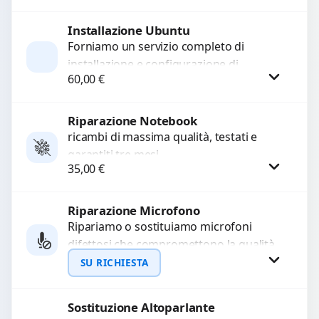
di alta qualità garantiti per 3...
Installazione Ubuntu
Richiedi Preventivo
Forniamo un servizio completo di
installazione e configurazione di
WhatsApp
60,00
€
Ubuntu, garantendo un sistema
operativo veloce, stabile e sicuro.
Personalizziamo l’installazione...
Riparazione Notebook
Procedi
ricambi di massima qualità, testati e
garantiti tre mesi
35,00
€
Riparazione Microfono
Procedi
Ripariamo o sostituiamo microfoni
difettosi che compromettono la qualità
audio delle registrazioni o delle
SU RICHIESTA
chiamate. Diagnosi accurata e ricambi
di...
Sostituzione Altoparlante
Richiedi Preventivo