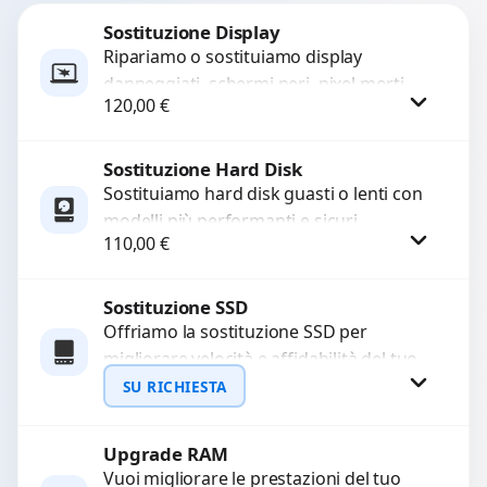
Sostituzione Display
Ripariamo o sostituiamo display
danneggiati, schermi neri, pixel morti,
120,00
€
righe sullo schermo, vetro incrinato,
LCD rotto, aloni o colori sbiaditi,...
Sostituzione Hard Disk
Procedi
Sostituiamo hard disk guasti o lenti con
modelli più performanti e sicuri.
110,00
€
Garantiamo la protezione dei dati e una
configurazione...
Sostituzione SSD
Procedi
Offriamo la sostituzione SSD per
migliorare velocità e affidabilità del tuo
dispositivo. In caso di
SU RICHIESTA
malfunzionamento, recuperiamo i dati
importanti...
Upgrade RAM
Richiedi Preventivo
Vuoi migliorare le prestazioni del tuo