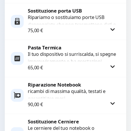
rotti, allentati, danneggiati,...
Sostituzione porta USB
Procedi
Ripariamo o sostituiamo porte USB
danneggiate che non trasmettono dati o
75,00
€
non caricano. Utilizziamo ricambi di alta
qualità garantiti per...
Pasta Termica
Procedi
Il tuo dispositivo si surriscalda, si spegne
improvvisamente o ha prestazioni
65,00
€
rallentate a causa di polvere o pasta
termica usurata?...
Riparazione Notebook
Procedi
ricambi di massima qualità, testati e
garantiti tre mesi
90,00
€
Sostituzione Cerniere
Procedi
Le cerniere del tuo notebook o