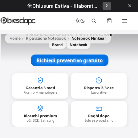
×
☀️
Chiusura Estiva - Il laboratorio resterà chiuso per ferie dal 29/06/2026 al 05/07/2026 compresi.
Notebook Ninkear
Home
Riparazione Notebook
Notebook Ninkear
Brand
Notebook
Richiedi preventivo gratuito
Garanzia 3 mesi
Risposta 2-3 ore
Ricambi + manodopera
Lavorative
Ricambi premium
Paghi dopo
LG, BOE, Samsung
Solo se procediamo