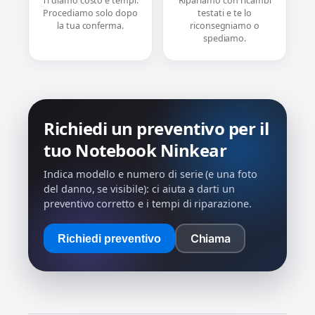
Ti diamo costo e tempi.
Ripariamo con ricambi
Procediamo solo dopo
testati e te lo
la tua conferma.
riconsegniamo o
spediamo.
Richiedi un preventivo per il
tuo Notebook Ninkear
Indica modello e numero di serie (e una foto
del danno, se visibile): ci aiuta a darti un
preventivo corretto e i tempi di riparazione.
Chiama
Richiedi preventivo