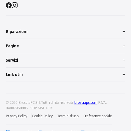
Riparazioni
Pagine
Servizi
Link utili
© 2026 BresciaPC Srl. Tutti i diritti riservati.
bresciapc.com
P.IVA:
04007950985 · SDI: M5UXCR1
Privacy Policy
Cookie Policy
Termini d'uso
Preferenze cookie