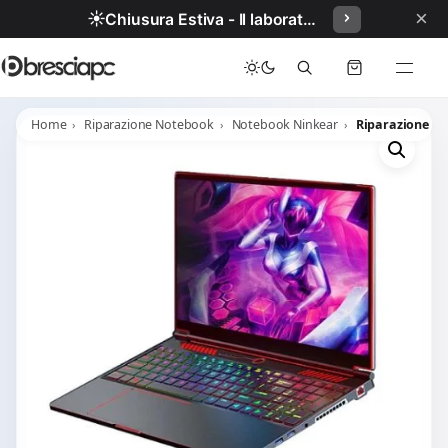
×
☀️
Chiusura Estiva - Il laboratorio resterà chiuso per ferie dal 29/06/2026 al 05/07/2026 compresi.
Home
Riparazione Notebook
Notebook Ninkear
Riparazione N