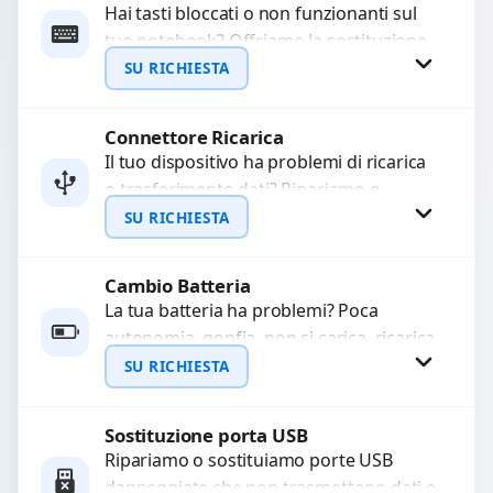
Hai tasti bloccati o non funzionanti sul
tuo notebook? Offriamo la sostituzione
WhatsApp
completa della tastiera con ricambi di
SU RICHIESTA
alta qualità...
Connettore Ricarica
Richiedi Preventivo
Il tuo dispositivo ha problemi di ricarica
o trasferimento dati? Ripariamo o
WhatsApp
sostituiamo connettori di ricarica guasti,
SU RICHIESTA
rotti, allentati, danneggiati,...
Cambio Batteria
Richiedi Preventivo
La tua batteria ha problemi? Poca
autonomia, gonfia, non si carica, ricarica
WhatsApp
lenta o cicli di ricarica esauriti?
SU RICHIESTA
Sostituiamo la...
Sostituzione porta USB
Richiedi Preventivo
Ripariamo o sostituiamo porte USB
danneggiate che non trasmettono dati o