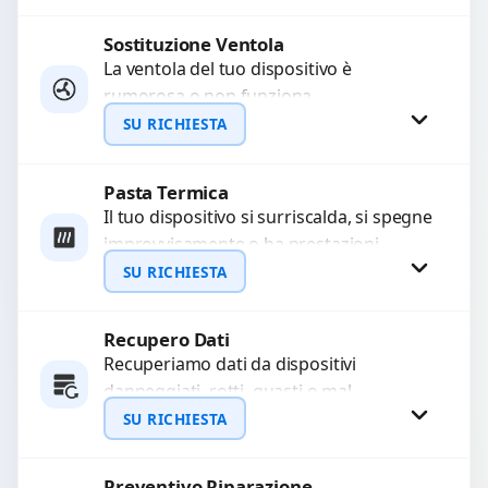
sostituzione utilizzando componenti di...
Sostituzione Ventola
Richiedi Preventivo
La ventola del tuo dispositivo è
rumorosa o non funziona
WhatsApp
correttamente? Offriamo la sostituzione
SU RICHIESTA
con componenti di alta qualità
garantiti...
Pasta Termica
Richiedi Preventivo
Il tuo dispositivo si surriscalda, si spegne
improvvisamente o ha prestazioni
WhatsApp
rallentate a causa di polvere o pasta
SU RICHIESTA
termica usurata?...
Recupero Dati
Richiedi Preventivo
Recuperiamo dati da dispositivi
danneggiati, rotti, guasti o mal
WhatsApp
funzionanti. Utilizziamo strumenti
SU RICHIESTA
avanzati per recuperare file importanti
in caso di...
Preventivo Riparazione
Richiedi Preventivo