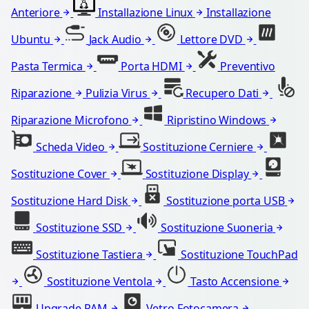
Anteriore
Installazione Linux
Installazione
Ubuntu
Jack Audio
Lettore DVD
Pasta Termica
Porta HDMI
Preventivo
Riparazione
Pulizia Virus
Recupero Dati
Riparazione Microfono
Ripristino Windows
Scheda Video
Sostituzione Cerniere
Sostituzione Cover
Sostituzione Display
Sostituzione Hard Disk
Sostituzione porta USB
Sostituzione SSD
Sostituzione Suoneria
Sostituzione Tastiera
Sostituzione TouchPad
Sostituzione Ventola
Tasto Accensione
Upgrade RAM
Vetro Fotocamera