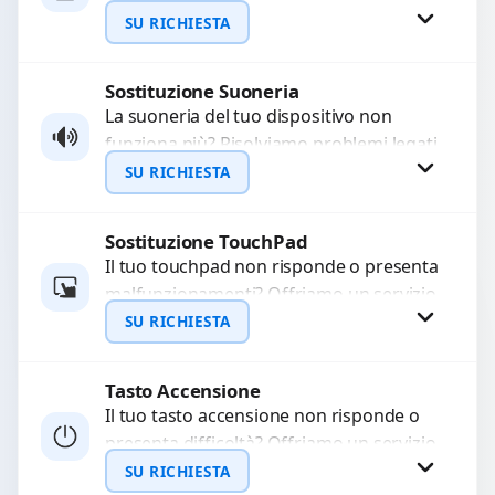
WhatsApp
non caricano. Utilizziamo ricambi di alta
SU RICHIESTA
qualità garantiti per...
Sostituzione Suoneria
Richiedi Preventivo
La suoneria del tuo dispositivo non
funziona più? Risolviamo problemi legati
WhatsApp
a moduli audio difettosi con interventi
SU RICHIESTA
precisi e componenti...
Sostituzione TouchPad
Richiedi Preventivo
Il tuo touchpad non risponde o presenta
malfunzionamenti? Offriamo un servizio
WhatsApp
di sostituzione professionale utilizzando
SU RICHIESTA
ricambi di alta qualità garantiti...
Tasto Accensione
Richiedi Preventivo
Il tuo tasto accensione non risponde o
presenta difficoltà? Offriamo un servizio
WhatsApp
professionale di riparazione o
SU RICHIESTA