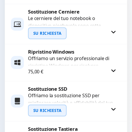
LCD rotto, aloni o colori sbiaditi,...
Sostituzione Cerniere
Richiedi Preventivo
Le cerniere del tuo notebook o
dispositivo pieghevole sono rotte,
WhatsApp
allentate o bloccate? Ripariamo o
SU RICHIESTA
sostituiamo cerniere difettose con
problemi...
Ripristino Windows
Richiedi Preventivo
Offriamo un servizio professionale di
ripristino Windows per risolvere
WhatsApp
75,00
€
problemi di sistema, lentezza o errori.
Configuriamo il sistema per garantire...
Sostituzione SSD
Procedi
Offriamo la sostituzione SSD per
migliorare velocità e affidabilità del tuo
dispositivo. In caso di
SU RICHIESTA
malfunzionamento, recuperiamo i dati
importanti...
Sostituzione Tastiera
Richiedi Preventivo