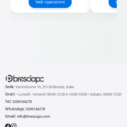
Vedi riparazioni
Vedi r
Sede:
Via Volturno 16, 25126 Brescia, Italia
Orari:
• Lunedì - Venerdì: 09:00-12:30 e 14:00-19:00 • Sabato: 09:00-12:30
Tel:
3206164278
WhatsApp:
3206164278
Email:
info@bresciapc.com