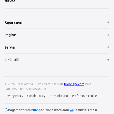
Riparazioni
Pagine
Servizi
Link utili
© 2026 BresciaPC Srl. Tutti i diritti riservati.
bresciapc.com
P.IVA:
04007950985 · SDI: M5UXCR1
Privacy Policy
Cookie Policy
Termini d'uso
Preferenze cookie
Pagamenti sicuri
Spedizione tracciabile
Garanzia 3 mesi