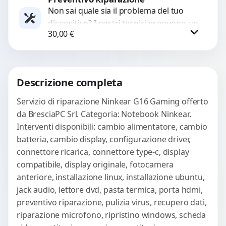
Non sai quale sia il problema del tuo
dispositivo? I nostri tecnici eseguono un
WhatsApp
30,00
€
check-up completo con strumenti
avanzati per...
Procedi
Descrizione completa
Servizio di riparazione Ninkear G16 Gaming offerto
da BresciaPC Srl. Categoria: Notebook Ninkear.
Interventi disponibili: cambio alimentatore, cambio
batteria, cambio display, configurazione driver,
connettore ricarica, connettore type-c, display
compatibile, display originale, fotocamera
anteriore, installazione linux, installazione ubuntu,
jack audio, lettore dvd, pasta termica, porta hdmi,
preventivo riparazione, pulizia virus, recupero dati,
riparazione microfono, ripristino windows, scheda