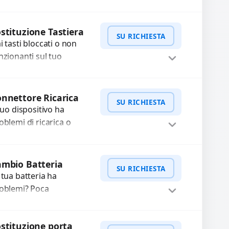
locità e affidabilità del
o dispositivo. In caso di
WhatsApp
iedi Preventivo
lfunzionamento,
stituzione Tastiera
SU RICHIESTA
cuperiamo i dati
i tasti bloccati o non
portanti...
nzionanti sul tuo
tebook? Offriamo la
stituzione completa
WhatsApp
iedi Preventivo
lla tastiera con ricambi
nnettore Ricarica
SU RICHIESTA
alta qualità...
 tuo dispositivo ha
oblemi di ricarica o
asferimento dati?
pariamo o sostituiamo
WhatsApp
iedi Preventivo
nnettori di ricarica
mbio Batteria
SU RICHIESTA
sti, rotti, allentati,
 tua batteria ha
nneggiati,...
oblemi? Poca
tonomia, gonfia, non si
rica, ricarica lenta o cicli
WhatsApp
iedi Preventivo
stituzione porta
 ricarica esauriti?