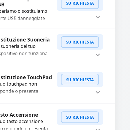
SU RICHIESTA
SB
stituiamo la...
pariamo o sostituiamo
rte USB danneggiate
e non trasmettono dati
non caricano.
WhatsApp
iedi Preventivo
stituzione Suoneria
ilizziamo ricambi di alta
SU RICHIESTA
 suoneria del tuo
alità garantiti per...
spositivo non funziona
ù? Risolviamo problemi
gati a moduli audio
WhatsApp
iedi Preventivo
fettosi con interventi
stituzione TouchPad
SU RICHIESTA
ecisi e componenti...
 tuo touchpad non
sponde o presenta
lfunzionamenti?
friamo un servizio di
WhatsApp
iedi Preventivo
stituzione professionale
sto Accensione
SU RICHIESTA
ilizzando ricambi di alta
 tuo tasto accensione
alità garantiti...
n risponde o presenta