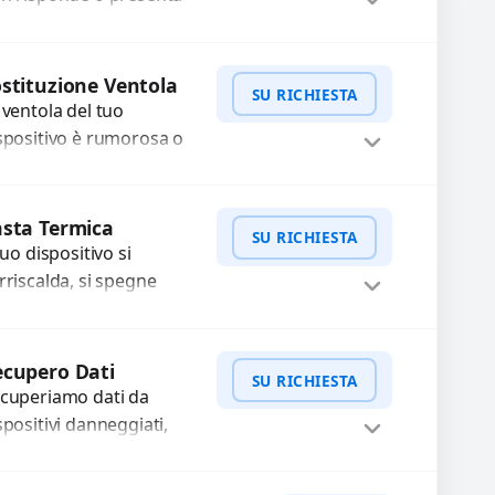
fficoltà? Offriamo un
rvizio professionale di
WhatsApp
iedi Preventivo
parazione o sostituzione
stituzione Ventola
SU RICHIESTA
ilizzando componenti
 ventola del tuo
..
spositivo è rumorosa o
n funziona
rrettamente? Offriamo
WhatsApp
iedi Preventivo
 sostituzione con
sta Termica
SU RICHIESTA
mponenti di alta qualità
 tuo dispositivo si
antiti...
rriscalda, si spegne
provvisamente o ha
estazioni rallentate a
WhatsApp
iedi Preventivo
usa di polvere o pasta
cupero Dati
SU RICHIESTA
rmica usurata?...
cuperiamo dati da
spositivi danneggiati,
tti, guasti o mal
nzionanti. Utilizziamo