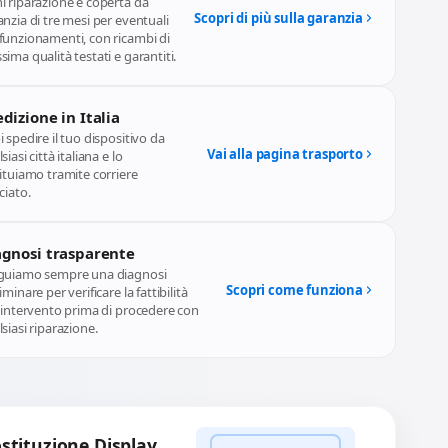
i riparazione è coperta da
Scopri di più sulla garanzia
nzia di tre mesi per eventuali
funzionamenti, con ricambi di
ima qualità testati e garantiti.
dizione in Italia
 spedire il tuo dispositivo da
Vai alla pagina trasporto
siasi città italiana e lo
ituiamo tramite corriere
ciato.
agnosi trasparente
guiamo sempre una diagnosi
Scopri come funziona
iminare per verificare la fattibilità
l'intervento prima di procedere con
siasi riparazione.
stituzione Display