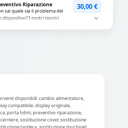
WhatsApp
iedi Preventivo
rumenti avanzati per
eventivo Riparazione
30,00
€
cuperare file importanti
n sai quale sia il problema del
caso di...
o dispositivo? I nostri tecnici
eguono un check-up completo
n strumenti avanzati per...
Procedi
erventi disponibili: cambio alimentatore,
lay compatibile, display originale,
ica, porta hdmi, preventivo riparazione,
cerniere, sostituzione cover, sostituzione
stituzione tastiera, sostituzione touchpad,