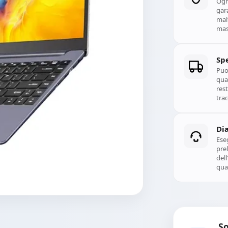
Ogn
gara
mal
mass
Spe
Puoi
qual
rest
trac
Di
Ese
prel
del
qual
So