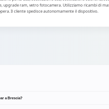
e, upgrade ram, vetro fotocamera. Utilizziamo ricambi di massi
era. Il cliente spedisce autonomamente il dispositivo.
ar a Brescia?
i partono da 45-95 EUR. Su Ninkear A15 Pro o N16 Pro il costo puo sal