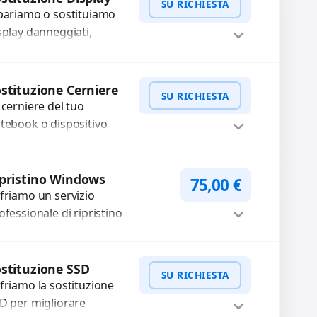
SU RICHIESTA
pariamo o sostituiamo
splay danneggiati,
hermi neri, pixel morti,
ghe sullo schermo, vetro
WhatsApp
iedi Preventivo
crinato, LCD rotto, aloni
stituzione Cerniere
SU RICHIESTA
olori sbiaditi,...
 cerniere del tuo
tebook o dispositivo
eghevole sono rotte,
lentate o bloccate?
WhatsApp
iedi Preventivo
pariamo o sostituiamo
pristino Windows
75,00
€
rniere difettose con
friamo un servizio
oblemi...
ofessionale di ripristino
ndows per risolvere problemi di
stema, lentezza o errori.
Procedi
nfiguriamo il sistema per
stituzione SSD
SU RICHIESTA
rantire...
friamo la sostituzione
D per migliorare