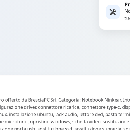
Rich
st
Pr
re
No
in 
tu
es
co
ro offerto da BresciaPC Srl. Categoria: Notebook Ninkear. Int
gurazione driver, connettore ricarica, connettore type-c, disp
nux, installazione ubuntu, jack audio, lettore dvd, pasta term
one microfono, ripristino windows, scheda video, sostituzione 
tuzione porta usb, sostituzione ssd, sostituzione suoneria, so