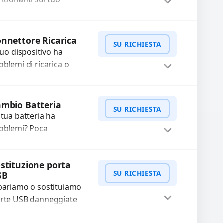
tebook? Offriamo la
stituzione completa
WhatsApp
iedi Preventivo
lla tastiera con ricambi
nnettore Ricarica
SU RICHIESTA
alta qualità...
 tuo dispositivo ha
oblemi di ricarica o
asferimento dati?
pariamo o sostituiamo
WhatsApp
iedi Preventivo
nnettori di ricarica
mbio Batteria
SU RICHIESTA
sti, rotti, allentati,
 tua batteria ha
nneggiati,...
oblemi? Poca
tonomia, gonfia, non si
rica, ricarica lenta o cicli
WhatsApp
iedi Preventivo
stituzione porta
 ricarica esauriti?
SU RICHIESTA
SB
stituiamo la...
pariamo o sostituiamo
rte USB danneggiate
e non trasmettono dati