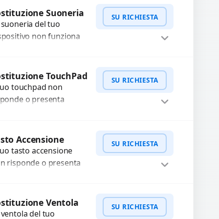
non caricano.
WhatsApp
iedi Preventivo
stituzione Suoneria
ilizziamo ricambi di alta
SU RICHIESTA
 suoneria del tuo
alità garantiti per...
spositivo non funziona
ù? Risolviamo problemi
gati a moduli audio
WhatsApp
iedi Preventivo
fettosi con interventi
stituzione TouchPad
SU RICHIESTA
ecisi e componenti...
 tuo touchpad non
sponde o presenta
lfunzionamenti?
friamo un servizio di
WhatsApp
iedi Preventivo
stituzione professionale
sto Accensione
SU RICHIESTA
ilizzando ricambi di alta
 tuo tasto accensione
alità garantiti...
n risponde o presenta
fficoltà? Offriamo un
rvizio professionale di
WhatsApp
iedi Preventivo
parazione o sostituzione
stituzione Ventola
SU RICHIESTA
ilizzando componenti
 ventola del tuo