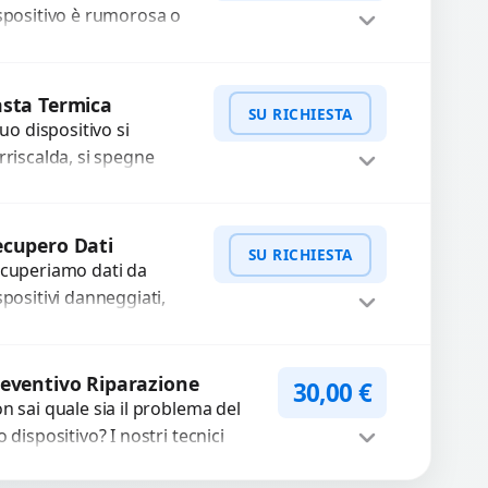
..
spositivo è rumorosa o
n funziona
rrettamente? Offriamo
WhatsApp
iedi Preventivo
 sostituzione con
sta Termica
SU RICHIESTA
mponenti di alta qualità
 tuo dispositivo si
antiti...
rriscalda, si spegne
provvisamente o ha
estazioni rallentate a
WhatsApp
iedi Preventivo
usa di polvere o pasta
cupero Dati
SU RICHIESTA
rmica usurata?...
cuperiamo dati da
spositivi danneggiati,
tti, guasti o mal
nzionanti. Utilizziamo
WhatsApp
iedi Preventivo
rumenti avanzati per
eventivo Riparazione
30,00
€
cuperare file importanti
n sai quale sia il problema del
caso di...
o dispositivo? I nostri tecnici
eguono un check-up completo