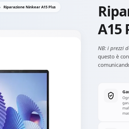
Ripa
Riparazione Ninkear A15 Plus
A15 
NB: i prezzi 
questo è cons
comunicando 
Ga
Ogn
gara
mal
mass