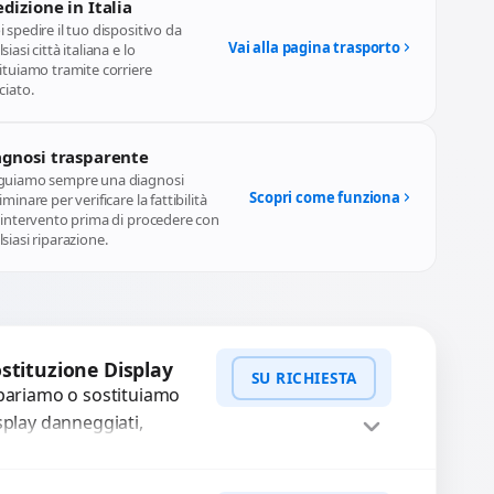
dizione in Italia
 spedire il tuo dispositivo da
Vai alla pagina trasporto
siasi città italiana e lo
ituiamo tramite corriere
ciato.
agnosi trasparente
guiamo sempre una diagnosi
Scopri come funziona
iminare per verificare la fattibilità
l'intervento prima di procedere con
siasi riparazione.
stituzione Display
SU RICHIESTA
pariamo o sostituiamo
splay danneggiati,
hermi neri, pixel morti,
ghe sullo schermo, vetro