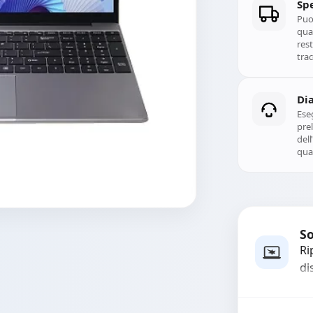
Spe
Puoi
qual
rest
trac
Di
Ese
prel
del
qual
So
Ri
di
sc
ri