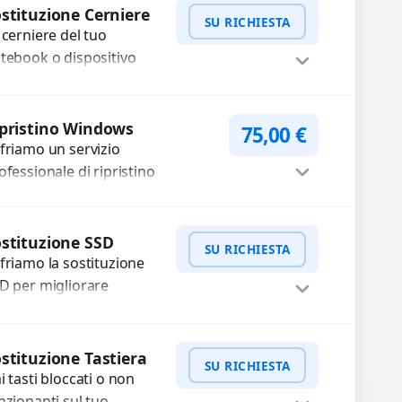
WhatsApp
iedi Preventivo
crinato, LCD rotto, aloni
stituzione Cerniere
SU RICHIESTA
olori sbiaditi,...
 cerniere del tuo
tebook o dispositivo
eghevole sono rotte,
lentate o bloccate?
WhatsApp
iedi Preventivo
pariamo o sostituiamo
pristino Windows
75,00
€
rniere difettose con
friamo un servizio
oblemi...
ofessionale di ripristino
ndows per risolvere problemi di
stema, lentezza o errori.
Procedi
nfiguriamo il sistema per
stituzione SSD
SU RICHIESTA
rantire...
friamo la sostituzione
D per migliorare
locità e affidabilità del
o dispositivo. In caso di
WhatsApp
iedi Preventivo
lfunzionamento,
stituzione Tastiera
SU RICHIESTA
cuperiamo i dati
i tasti bloccati o non
portanti...
nzionanti sul tuo