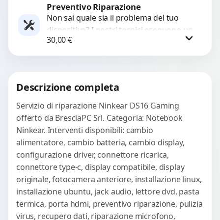
in caso di...
Preventivo Riparazione
Richiedi Preventivo
Non sai quale sia il problema del tuo
dispositivo? I nostri tecnici eseguono un
WhatsApp
30,00
€
check-up completo con strumenti
avanzati per...
Procedi
Descrizione completa
Servizio di riparazione Ninkear DS16 Gaming
offerto da BresciaPC Srl. Categoria: Notebook
Ninkear. Interventi disponibili: cambio
alimentatore, cambio batteria, cambio display,
configurazione driver, connettore ricarica,
connettore type-c, display compatibile, display
originale, fotocamera anteriore, installazione linux,
installazione ubuntu, jack audio, lettore dvd, pasta
termica, porta hdmi, preventivo riparazione, pulizia
virus, recupero dati, riparazione microfono,