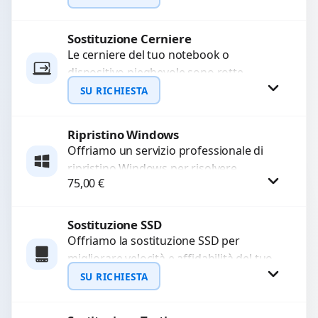
LCD rotto, aloni o colori sbiaditi,...
Sostituzione Cerniere
Richiedi Preventivo
Le cerniere del tuo notebook o
dispositivo pieghevole sono rotte,
WhatsApp
allentate o bloccate? Ripariamo o
SU RICHIESTA
sostituiamo cerniere difettose con
problemi...
Ripristino Windows
Richiedi Preventivo
Offriamo un servizio professionale di
ripristino Windows per risolvere
WhatsApp
75,00
€
problemi di sistema, lentezza o errori.
Configuriamo il sistema per garantire...
Sostituzione SSD
Procedi
Offriamo la sostituzione SSD per
migliorare velocità e affidabilità del tuo
dispositivo. In caso di
SU RICHIESTA
malfunzionamento, recuperiamo i dati
importanti...