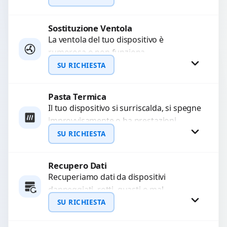
sostituzione utilizzando componenti di...
Sostituzione Ventola
Richiedi Preventivo
La ventola del tuo dispositivo è
rumorosa o non funziona
WhatsApp
correttamente? Offriamo la sostituzione
SU RICHIESTA
con componenti di alta qualità
garantiti...
Pasta Termica
Richiedi Preventivo
Il tuo dispositivo si surriscalda, si spegne
improvvisamente o ha prestazioni
WhatsApp
rallentate a causa di polvere o pasta
SU RICHIESTA
termica usurata?...
Recupero Dati
Richiedi Preventivo
Recuperiamo dati da dispositivi
danneggiati, rotti, guasti o mal
WhatsApp
funzionanti. Utilizziamo strumenti
SU RICHIESTA
avanzati per recuperare file importanti