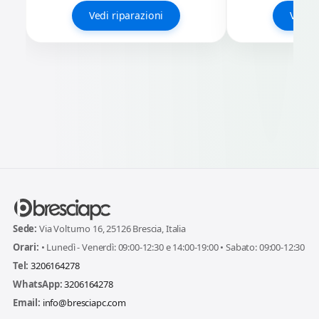
Vedi riparazioni
Vedi r
Sede:
Via Volturno 16, 25126 Brescia, Italia
Orari:
• Lunedì - Venerdì: 09:00-12:30 e 14:00-19:00 • Sabato: 09:00-12:30
Tel:
3206164278
WhatsApp:
3206164278
Email:
info@bresciapc.com