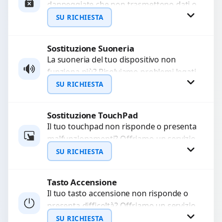
danneggiate che non trasmettono dati o
WhatsApp
non caricano. Utilizziamo ricambi di alta
SU RICHIESTA
qualità garantiti per...
Sostituzione Suoneria
Richiedi Preventivo
La suoneria del tuo dispositivo non
funziona più? Risolviamo problemi legati
WhatsApp
a moduli audio difettosi con interventi
SU RICHIESTA
precisi e componenti...
Sostituzione TouchPad
Richiedi Preventivo
Il tuo touchpad non risponde o presenta
malfunzionamenti? Offriamo un servizio
WhatsApp
di sostituzione professionale utilizzando
SU RICHIESTA
ricambi di alta qualità garantiti...
Tasto Accensione
Richiedi Preventivo
Il tuo tasto accensione non risponde o
presenta difficoltà? Offriamo un servizio
WhatsApp
professionale di riparazione o
SU RICHIESTA