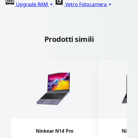
Upgrade RAM
Vetro Fotocamera
Prodotti simili
Ninkear N14 Pro
Ninkea