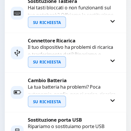
Sostituzione Tastiera
Richiedi Preventivo
Hai tasti bloccati o non funzionanti sul
tuo notebook? Offriamo la sostituzione
WhatsApp
completa della tastiera con ricambi di
SU RICHIESTA
alta qualità...
Connettore Ricarica
Richiedi Preventivo
Il tuo dispositivo ha problemi di ricarica
o trasferimento dati? Ripariamo o
WhatsApp
sostituiamo connettori di ricarica guasti,
SU RICHIESTA
rotti, allentati, danneggiati,...
Cambio Batteria
Richiedi Preventivo
La tua batteria ha problemi? Poca
autonomia, gonfia, non si carica, ricarica
WhatsApp
lenta o cicli di ricarica esauriti?
SU RICHIESTA
Sostituiamo la...
Sostituzione porta USB
Richiedi Preventivo
Ripariamo o sostituiamo porte USB