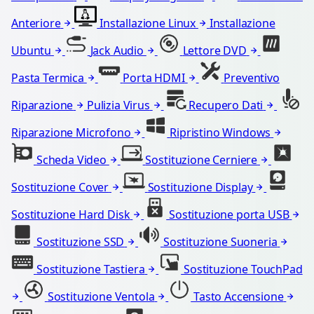
Anteriore
Installazione Linux
Installazione
Ubuntu
Jack Audio
Lettore DVD
Pasta Termica
Porta HDMI
Preventivo
Riparazione
Pulizia Virus
Recupero Dati
Riparazione Microfono
Ripristino Windows
Scheda Video
Sostituzione Cerniere
Sostituzione Cover
Sostituzione Display
Sostituzione Hard Disk
Sostituzione porta USB
Sostituzione SSD
Sostituzione Suoneria
Sostituzione Tastiera
Sostituzione TouchPad
Sostituzione Ventola
Tasto Accensione