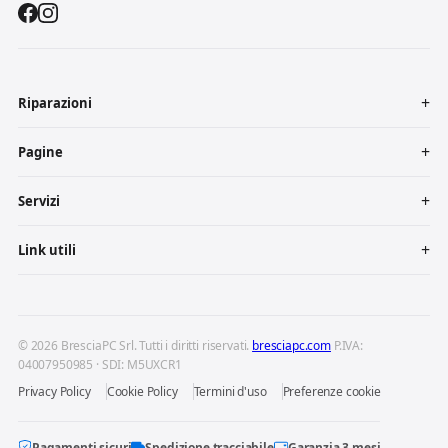
Riparazioni
Pagine
Servizi
Link utili
© 2026 BresciaPC Srl. Tutti i diritti riservati.
bresciapc.com
P.IVA:
04007950985 · SDI: M5UXCR1
Privacy Policy
Cookie Policy
Termini d'uso
Preferenze cookie
Pagamenti sicuri
Spedizione tracciabile
Garanzia 3 mesi