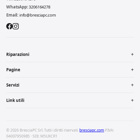
WhatsApp:
3206164278
Email:
info@bresciapc.com
Riparazioni
Pagine
Servizi
Link utili
© 2026 BresciaPC Srl. Tutti i diritti riservati.
bresciapc.com
P.IVA:
04007950985 · SDI: M5UXCR1