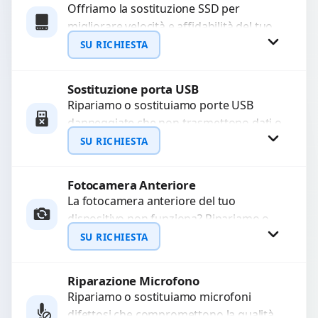
Offriamo la sostituzione SSD per
migliorare velocità e affidabilità del tuo
WhatsApp
dispositivo. In caso di
SU RICHIESTA
malfunzionamento, recuperiamo i dati
importanti...
Sostituzione porta USB
Richiedi Preventivo
Ripariamo o sostituiamo porte USB
danneggiate che non trasmettono dati o
WhatsApp
non caricano. Utilizziamo ricambi di alta
SU RICHIESTA
qualità garantiti per...
Fotocamera Anteriore
Richiedi Preventivo
La fotocamera anteriore del tuo
dispositivo non funziona? Ripariamo o
WhatsApp
sostituiamo fotocamere guaste con
SU RICHIESTA
problemi come immagini sfocate, messa
a...
Riparazione Microfono
Richiedi Preventivo
Ripariamo o sostituiamo microfoni
difettosi che compromettono la qualità