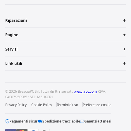
Riparazioni
Pagine
Servizi
Link utili
© 2026 BresciaPC Srl. Tutti i diritti riservati.
bresciapc.com
P.IVA:
04007950985 · SDI: M5UXCR1
Privacy Policy
Cookie Policy
Termini d'uso
Preferenze cookie
Pagamenti sicuri
Spedizione tracciabile
Garanzia 3 mesi