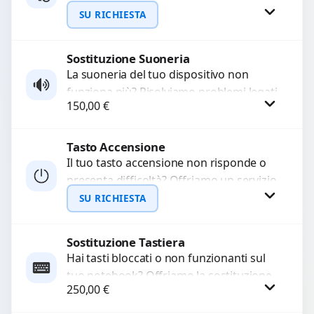
WhatsApp
audio delle registrazioni o delle
SU RICHIESTA
chiamate. Diagnosi accurata e ricambi
di...
Sostituzione Suoneria
Richiedi Preventivo
La suoneria del tuo dispositivo non
funziona più? Risolviamo problemi legati
WhatsApp
150,00
€
a moduli audio difettosi con interventi
precisi e componenti...
Tasto Accensione
Procedi
Il tuo tasto accensione non risponde o
presenta difficoltà? Offriamo un servizio
professionale di riparazione o
SU RICHIESTA
sostituzione utilizzando componenti di...
Sostituzione Tastiera
Richiedi Preventivo
Hai tasti bloccati o non funzionanti sul
tuo notebook? Offriamo la sostituzione
WhatsApp
250,00
€
completa della tastiera con ricambi di
alta qualità...