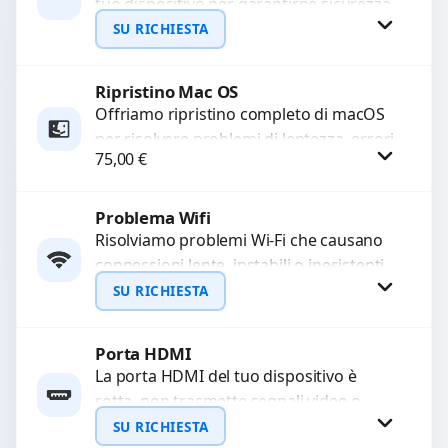
tuo dispositivo per garantirne sicurezza
WhatsApp
e prestazioni ottimali. Eseguiamo una
SU RICHIESTA
scansione approfondita e una...
Ripristino Mac OS
Richiedi Preventivo
Offriamo ripristino completo di macOS
per risolvere problemi di lentezza, errori
WhatsApp
75,00
€
di sistema o malfunzionamenti.
Configuriamo il sistema per garantire...
Problema Wifi
Procedi
Risolviamo problemi Wi-Fi che causano
connessioni lente, instabili o inesistenti.
Diagnosi approfondita per identificare
SU RICHIESTA
guasti hardware o software.
Garantiamo un...
Porta HDMI
Richiedi Preventivo
La porta HDMI del tuo dispositivo è
rotta, non trasmette segnali video o
WhatsApp
audio? Ripariamo o sostituiamo porte
SU RICHIESTA