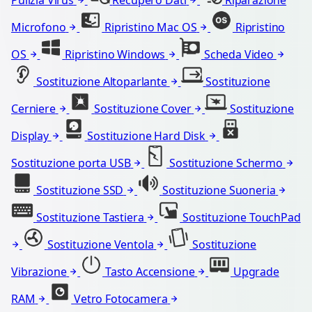
Pulizia Virus
Recupero Dati
Riparazione
Microfono
Ripristino Mac OS
Ripristino
OS
Ripristino Windows
Scheda Video
Sostituzione Altoparlante
Sostituzione
Cerniere
Sostituzione Cover
Sostituzione
Display
Sostituzione Hard Disk
Sostituzione porta USB
Sostituzione Schermo
Sostituzione SSD
Sostituzione Suoneria
Sostituzione Tastiera
Sostituzione TouchPad
Sostituzione Ventola
Sostituzione
Vibrazione
Tasto Accensione
Upgrade
RAM
Vetro Fotocamera