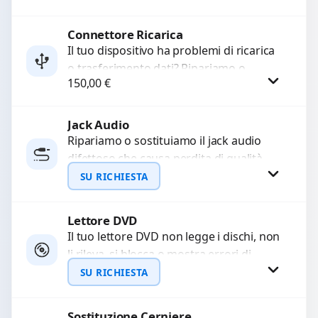
Sostituiamo la...
Connettore Ricarica
Procedi
Il tuo dispositivo ha problemi di ricarica
o trasferimento dati? Ripariamo o
150,00
€
sostituiamo connettori di ricarica guasti,
rotti, allentati, danneggiati,...
Jack Audio
Procedi
Ripariamo o sostituiamo il jack audio
difettoso che causa perdita di qualità
sonora o impossibilità di collegare cuffie
SU RICHIESTA
e accessori....
Lettore DVD
Richiedi Preventivo
Il tuo lettore DVD non legge i dischi, non
li rileva, si blocca o mostra errori di
WhatsApp
caricamento? Ripariamo o...
SU RICHIESTA
Sostituzione Cerniere
Richiedi Preventivo