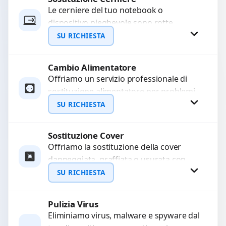
Le cerniere del tuo notebook o
dispositivo pieghevole sono rotte,
WhatsApp
allentate o bloccate? Ripariamo o
SU RICHIESTA
sostituiamo cerniere difettose con
problemi...
Cambio Alimentatore
Richiedi Preventivo
Offriamo un servizio professionale di
sostituzione alimentatore per problemi
WhatsApp
come alimentatore bruciato, corto
SU RICHIESTA
circuito, surriscaldamento, cali di
tensione o danni...
Sostituzione Cover
Richiedi Preventivo
Offriamo la sostituzione della cover
danneggiata, graffiata o usurata con
WhatsApp
ricambi di alta qualità e garantiti.
SU RICHIESTA
Ripristiniamo l’aspetto estetico e...
Pulizia Virus
Richiedi Preventivo
Eliminiamo virus, malware e spyware dal