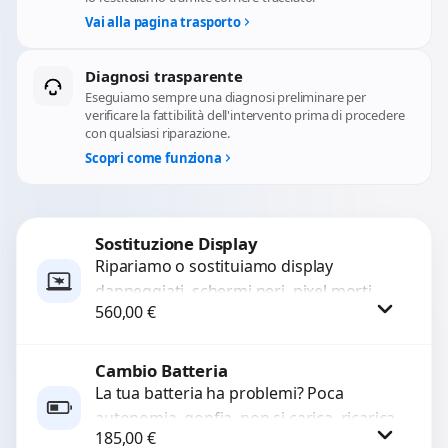
Vai alla pagina trasporto
Diagnosi trasparente
Eseguiamo sempre una diagnosi preliminare per
verificare la fattibilità dell'intervento prima di procedere
con qualsiasi riparazione.
Scopri come funziona
Sostituzione Display
Ripariamo o sostituiamo display
danneggiati, schermi neri, pixel morti,
560,00
€
righe sullo schermo, vetro incrinato,
LCD rotto, aloni o colori sbiaditi,...
Cambio Batteria
Procedi
La tua batteria ha problemi? Poca
autonomia, gonfia, non si carica, ricarica
185,00
€
lenta o cicli di ricarica esauriti?