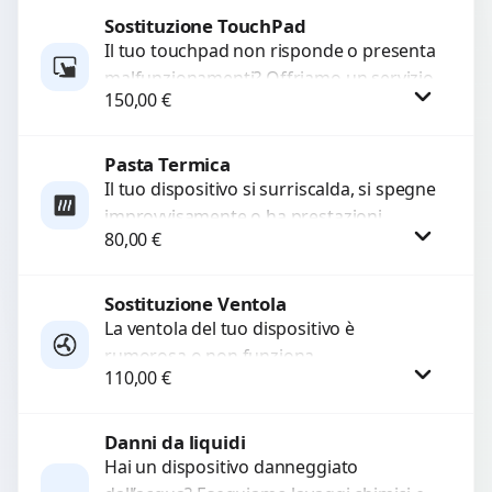
Sostituzione TouchPad
Procedi
Il tuo touchpad non risponde o presenta
malfunzionamenti? Offriamo un servizio
150,00
€
di sostituzione professionale utilizzando
ricambi di alta qualità garantiti...
Pasta Termica
Procedi
Il tuo dispositivo si surriscalda, si spegne
improvvisamente o ha prestazioni
80,00
€
rallentate a causa di polvere o pasta
termica usurata?...
Sostituzione Ventola
Procedi
La ventola del tuo dispositivo è
rumorosa o non funziona
110,00
€
correttamente? Offriamo la sostituzione
con componenti di alta qualità
garantiti...
Danni da liquidi
Procedi
Hai un dispositivo danneggiato