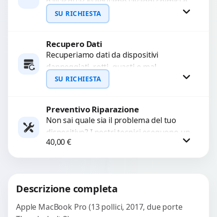
dall’acqua? Eseguiamo lavaggi chimici e
pulizia agli ultrasuoni per rimuovere
SU RICHIESTA
ossidazioni, ripristinare i circuiti e
recuperare...
Recupero Dati
Richiedi Preventivo
Recuperiamo dati da dispositivi
danneggiati, rotti, guasti o mal
WhatsApp
funzionanti. Utilizziamo strumenti
SU RICHIESTA
avanzati per recuperare file importanti
in caso di...
Preventivo Riparazione
Richiedi Preventivo
Non sai quale sia il problema del tuo
dispositivo? I nostri tecnici eseguono un
WhatsApp
40,00
€
check-up completo con strumenti
avanzati per...
Procedi
Descrizione completa
Apple MacBook Pro (13 pollici, 2017, due porte