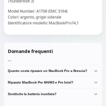
Thunderbolt 3)
Model Number: A1708 (EMC 3164)
Colori: argento, grigio siderale
Identificatore modello: MacBookPro14,1
Domande frequenti
```
Quanto costa riparare un MacBook Pro a Brescia?
Diagnosi 20 EUR scalata. Riparazioni da 75-280 EUR.
Riparate MacBook Pro M4/M3 e Pro Intel?
Liquid Retina XDR pannelli costano di piu. Microsoldering
165-350 EUR.
Si: Pro 14/16 M4/M3/M2/M1, Pro 13 M2/M1, gamma Intel
Sostituite la batteria incollata?
Touch Bar 2016-2019, Retina 2012-2015, 17 legacy.
Si, celle Samsung/LG premium o OEM Apple. Rimozione