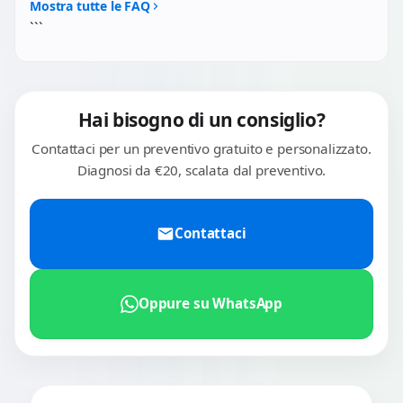
strip sicura. Garanzia 3 mesi.
Mostra tutte le FAQ
```
Hai bisogno di un consiglio?
Contattaci per un preventivo gratuito e personalizzato.
Diagnosi da €20, scalata dal preventivo.
Contattaci
Oppure su WhatsApp