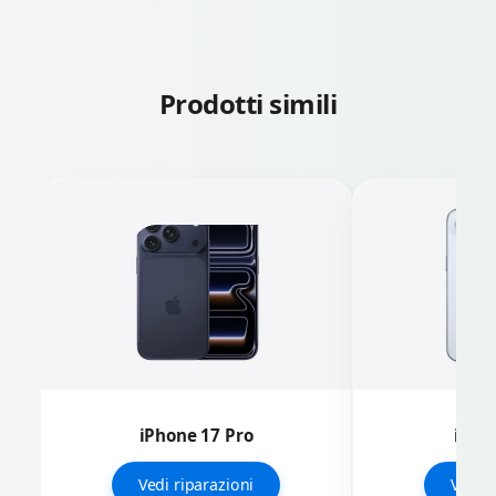
Prodotti simili
iPhone 17 Pro
iPhon
Vedi riparazioni
Vedi r