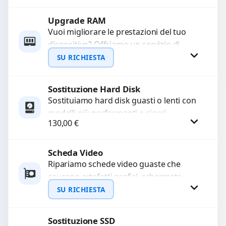
HDMI con...
Upgrade RAM
Richiedi Preventivo
Vuoi migliorare le prestazioni del tuo
dispositivo? Offriamo un servizio di
WhatsApp
upgrade RAM per velocizzare
SU RICHIESTA
l’esecuzione di programmi e il...
Sostituzione Hard Disk
Richiedi Preventivo
Sostituiamo hard disk guasti o lenti con
modelli più performanti e sicuri.
WhatsApp
130,00
€
Garantiamo la protezione dei dati e una
configurazione...
Scheda Video
Procedi
Ripariamo schede video guaste che
causano artefatti grafici, schermate
nere o rallentamenti. Diagnosi
SU RICHIESTA
approfondita e utilizzo di componenti di
alta...
Sostituzione SSD
Richiedi Preventivo