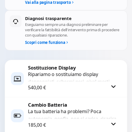
Vai alla pagina trasporto
Diagnosi trasparente
Eseguiamo sempre una diagnosi preliminare per
verificare la fattibilità dell'intervento prima di procedere
con qualsiasi riparazione.
Scopri come funziona
Sostituzione Display
Ripariamo o sostituiamo display
danneggiati, schermi neri, pixel morti,
540,00
€
righe sullo schermo, vetro incrinato,
LCD rotto, aloni o colori sbiaditi,...
Cambio Batteria
Procedi
La tua batteria ha problemi? Poca
autonomia, gonfia, non si carica, ricarica
185,00
€
lenta o cicli di ricarica esauriti?