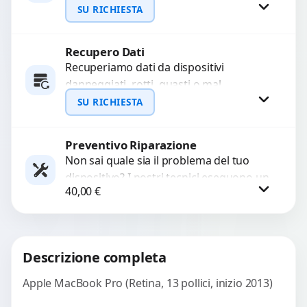
pulizia agli ultrasuoni per rimuovere
SU RICHIESTA
ossidazioni, ripristinare i circuiti e
recuperare...
Recupero Dati
Richiedi Preventivo
Recuperiamo dati da dispositivi
danneggiati, rotti, guasti o mal
WhatsApp
funzionanti. Utilizziamo strumenti
SU RICHIESTA
avanzati per recuperare file importanti
in caso di...
Preventivo Riparazione
Richiedi Preventivo
Non sai quale sia il problema del tuo
dispositivo? I nostri tecnici eseguono un
WhatsApp
40,00
€
check-up completo con strumenti
avanzati per...
Procedi
Descrizione completa
Apple MacBook Pro (Retina, 13 pollici, inizio 2013)