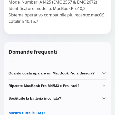
Model Number: A1425 (EMC 2557 & EMC 2672)
Identificatore modello: MacBookPro10,2
Sistema operativo compatibile più recente: macOS
Catalina 10.15.7
Domande frequenti
```
Quanto costa riparare un MacBook Pro a Brescia?
Diagnosi 20 EUR scalata. Riparazioni da 75-280 EUR.
Riparate MacBook Pro M4/M3 e Pro Intel?
Liquid Retina XDR pannelli costano di piu. Microsoldering
165-350 EUR.
Si: Pro 14/16 M4/M3/M2/M1, Pro 13 M2/M1, gamma Intel
Sostituite la batteria incollata?
Touch Bar 2016-2019, Retina 2012-2015, 17 legacy.
Si, celle Samsung/LG premium o OEM Apple. Rimozione
strip sicura. Garanzia 3 mesi.
Mostra tutte le FAQ