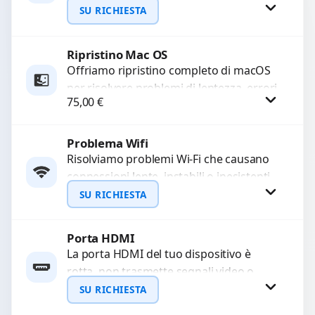
e prestazioni ottimali. Eseguiamo una
SU RICHIESTA
scansione approfondita e una...
Ripristino Mac OS
Richiedi Preventivo
Offriamo ripristino completo di macOS
per risolvere problemi di lentezza, errori
WhatsApp
75,00
€
di sistema o malfunzionamenti.
Configuriamo il sistema per garantire...
Problema Wifi
Procedi
Risolviamo problemi Wi-Fi che causano
connessioni lente, instabili o inesistenti.
Diagnosi approfondita per identificare
SU RICHIESTA
guasti hardware o software.
Garantiamo un...
Porta HDMI
Richiedi Preventivo
La porta HDMI del tuo dispositivo è
rotta, non trasmette segnali video o
WhatsApp
audio? Ripariamo o sostituiamo porte
SU RICHIESTA
HDMI con...