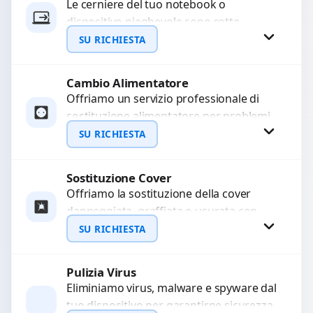
Le cerniere del tuo notebook o
dispositivo pieghevole sono rotte,
WhatsApp
allentate o bloccate? Ripariamo o
SU RICHIESTA
sostituiamo cerniere difettose con
problemi...
Cambio Alimentatore
Richiedi Preventivo
Offriamo un servizio professionale di
sostituzione alimentatore per problemi
WhatsApp
come alimentatore bruciato, corto
SU RICHIESTA
circuito, surriscaldamento, cali di
tensione o danni...
Sostituzione Cover
Richiedi Preventivo
Offriamo la sostituzione della cover
danneggiata, graffiata o usurata con
WhatsApp
ricambi di alta qualità e garantiti.
SU RICHIESTA
Ripristiniamo l’aspetto estetico e...
Pulizia Virus
Richiedi Preventivo
Eliminiamo virus, malware e spyware dal
tuo dispositivo per garantirne sicurezza
WhatsApp