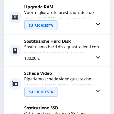
Upgrade RAM
Richiedi Preventivo
Vuoi migliorare le prestazioni del tuo
dispositivo? Offriamo un servizio di
WhatsApp
upgrade RAM per velocizzare
SU RICHIESTA
l’esecuzione di programmi e il...
Sostituzione Hard Disk
Richiedi Preventivo
Sostituiamo hard disk guasti o lenti con
modelli più performanti e sicuri.
WhatsApp
130,00
€
Garantiamo la protezione dei dati e una
configurazione...
Scheda Video
Procedi
Ripariamo schede video guaste che
causano artefatti grafici, schermate
nere o rallentamenti. Diagnosi
SU RICHIESTA
approfondita e utilizzo di componenti di
alta...
Sostituzione SSD
Richiedi Preventivo
Offriamo la sostituzione SSD per