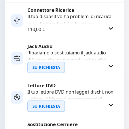
Sostituiamo la...
Connettore Ricarica
Procedi
Il tuo dispositivo ha problemi di ricarica
o trasferimento dati? Ripariamo o
110,00
€
sostituiamo connettori di ricarica guasti,
rotti, allentati, danneggiati,...
Jack Audio
Procedi
Ripariamo o sostituiamo il jack audio
difettoso che causa perdita di qualità
sonora o impossibilità di collegare cuffie
SU RICHIESTA
e accessori....
Lettore DVD
Richiedi Preventivo
Il tuo lettore DVD non legge i dischi, non
li rileva, si blocca o mostra errori di
WhatsApp
caricamento? Ripariamo o...
SU RICHIESTA
Sostituzione Cerniere
Richiedi Preventivo