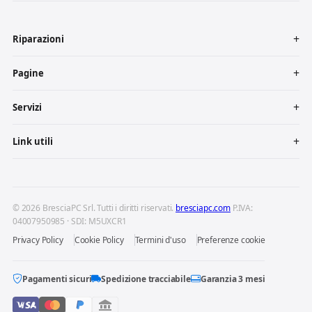
Riparazioni
Pagine
Servizi
Link utili
© 2026 BresciaPC Srl. Tutti i diritti riservati.
bresciapc.com
P.IVA:
04007950985 · SDI: M5UXCR1
Privacy Policy
Cookie Policy
Termini d'uso
Preferenze cookie
Pagamenti sicuri
Spedizione tracciabile
Garanzia 3 mesi