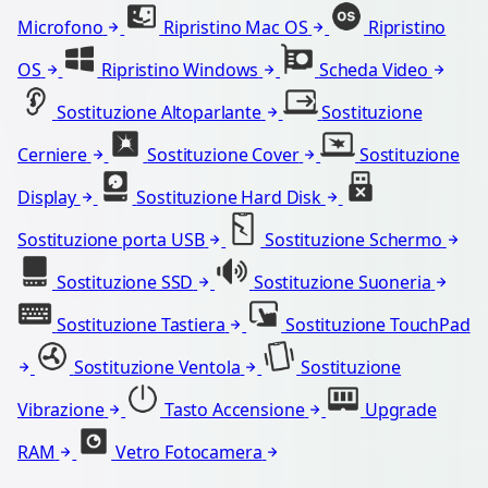
Microfono
Ripristino Mac OS
Ripristino
OS
Ripristino Windows
Scheda Video
Sostituzione Altoparlante
Sostituzione
Cerniere
Sostituzione Cover
Sostituzione
Display
Sostituzione Hard Disk
Sostituzione porta USB
Sostituzione Schermo
Sostituzione SSD
Sostituzione Suoneria
Sostituzione Tastiera
Sostituzione TouchPad
Sostituzione Ventola
Sostituzione
Vibrazione
Tasto Accensione
Upgrade
RAM
Vetro Fotocamera