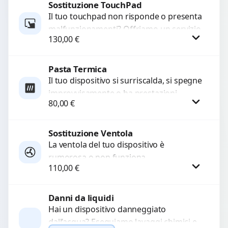
Sostituzione TouchPad
Procedi
Il tuo touchpad non risponde o presenta
malfunzionamenti? Offriamo un servizio
130,00
€
di sostituzione professionale utilizzando
ricambi di alta qualità garantiti...
Pasta Termica
Procedi
Il tuo dispositivo si surriscalda, si spegne
improvvisamente o ha prestazioni
80,00
€
rallentate a causa di polvere o pasta
termica usurata?...
Sostituzione Ventola
Procedi
La ventola del tuo dispositivo è
rumorosa o non funziona
110,00
€
correttamente? Offriamo la sostituzione
con componenti di alta qualità
garantiti...
Danni da liquidi
Procedi
Hai un dispositivo danneggiato
dall’acqua? Eseguiamo lavaggi chimici e