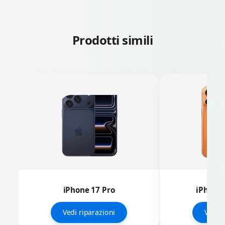
Prodotti simili
iPhone 17 Pro
iPhone 
Vedi riparazioni
Vedi r