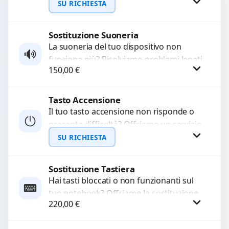
audio delle registrazioni o delle
SU RICHIESTA
chiamate. Diagnosi accurata e ricambi
di...
Sostituzione Suoneria
Richiedi Preventivo
La suoneria del tuo dispositivo non
funziona più? Risolviamo problemi legati
WhatsApp
150,00
€
a moduli audio difettosi con interventi
precisi e componenti...
Tasto Accensione
Procedi
Il tuo tasto accensione non risponde o
presenta difficoltà? Offriamo un servizio
professionale di riparazione o
SU RICHIESTA
sostituzione utilizzando componenti di...
Sostituzione Tastiera
Richiedi Preventivo
Hai tasti bloccati o non funzionanti sul
tuo notebook? Offriamo la sostituzione
WhatsApp
220,00
€
completa della tastiera con ricambi di
alta qualità...