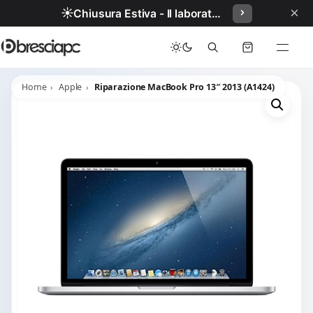
×
☀️
Chiusura Estiva - Il laboratorio resterà chiuso per ferie dal 29/06/2026 al 05/07/2026 compresi.
Home
Apple
Riparazione MacBook Pro 13″ 2013 (A1424)