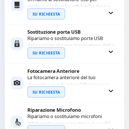
migliorare velocità e affidabilità del tuo
WhatsApp
dispositivo. In caso di
SU RICHIESTA
malfunzionamento, recuperiamo i dati
importanti...
Sostituzione porta USB
Richiedi Preventivo
Ripariamo o sostituiamo porte USB
danneggiate che non trasmettono dati o
WhatsApp
non caricano. Utilizziamo ricambi di alta
SU RICHIESTA
qualità garantiti per...
Fotocamera Anteriore
Richiedi Preventivo
La fotocamera anteriore del tuo
dispositivo non funziona? Ripariamo o
WhatsApp
sostituiamo fotocamere guaste con
SU RICHIESTA
problemi come immagini sfocate, messa
a...
Riparazione Microfono
Richiedi Preventivo
Ripariamo o sostituiamo microfoni
difettosi che compromettono la qualità
WhatsApp