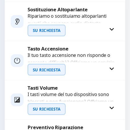
di...
Sostituzione Altoparlante
Richiedi Preventivo
Ripariamo o sostituiamo altoparlanti
guasti che causano audio distorto,
WhatsApp
basso o assente. Utilizziamo ricambi di
SU RICHIESTA
alta qualità garantiti per 3...
Tasto Accensione
Richiedi Preventivo
Il tuo tasto accensione non risponde o
presenta difficoltà? Offriamo un servizio
WhatsApp
professionale di riparazione o
SU RICHIESTA
sostituzione utilizzando componenti di...
Tasti Volume
Richiedi Preventivo
I tasti volume del tuo dispositivo sono
bloccati o non funzionano? Offriamo un
WhatsApp
servizio di riparazione o sostituzione
SU RICHIESTA
con ricambi...
Preventivo Riparazione
Richiedi Preventivo