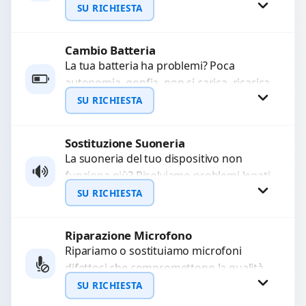
sostituiamo connettori di ricarica guasti,
SU RICHIESTA
rotti, allentati, danneggiati,...
Cambio Batteria
Richiedi Preventivo
La tua batteria ha problemi? Poca
autonomia, gonfia, non si carica, ricarica
WhatsApp
lenta o cicli di ricarica esauriti?
SU RICHIESTA
Sostituiamo la...
Sostituzione Suoneria
Richiedi Preventivo
La suoneria del tuo dispositivo non
funziona più? Risolviamo problemi legati
WhatsApp
a moduli audio difettosi con interventi
SU RICHIESTA
precisi e componenti...
Riparazione Microfono
Richiedi Preventivo
Ripariamo o sostituiamo microfoni
difettosi che compromettono la qualità
WhatsApp
audio delle registrazioni o delle
SU RICHIESTA
chiamate. Diagnosi accurata e ricambi