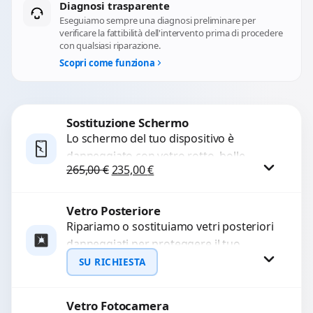
Diagnosi trasparente
Eseguiamo sempre una diagnosi preliminare per
verificare la fattibilità dell'intervento prima di procedere
con qualsiasi riparazione.
Scopri come funziona
Sostituzione Schermo
Lo schermo del tuo dispositivo è
danneggiato con vetro rotto, bolle,
Il prezzo originale era: 265,00 €.
Il prezzo attuale è: 235,00 €.
265,00
€
235,00
€
macchie, schermo nero o pixel morti?
Sostituiamo schermi completi...
Vetro Posteriore
Procedi
Ripariamo o sostituiamo vetri posteriori
danneggiati per proteggere il tuo
dispositivo e ripristinare l’estetica
SU RICHIESTA
originale. Utilizziamo ricambi di alta
qualità...
Vetro Fotocamera
Richiedi Preventivo