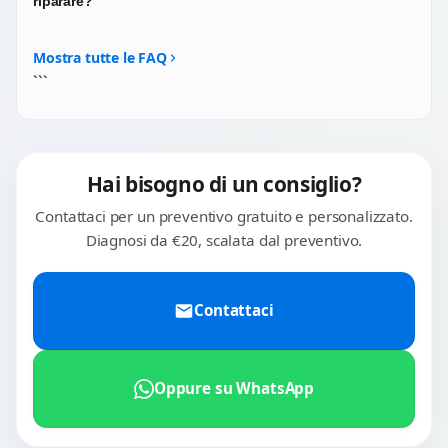
riparare?
batteria perda capacità. La sostituzione restituisce al
dispositivo un'autonomia paragonabile a quella originale.
Sì. Se il sensore o l'ottica si danneggiano dopo una
caduta, sostituiamo il modulo della fotocamera coinvolto.
Mostra tutte le FAQ
Le funzioni computazionali (Night Sight, Magic Eraser,
```
ecc.) tornano a funzionare normalmente dopo la
riparazione hardware.
Hai bisogno di un consiglio?
Contattaci per un preventivo gratuito e personalizzato.
Diagnosi da €20, scalata dal preventivo.
Contattaci
Oppure su WhatsApp