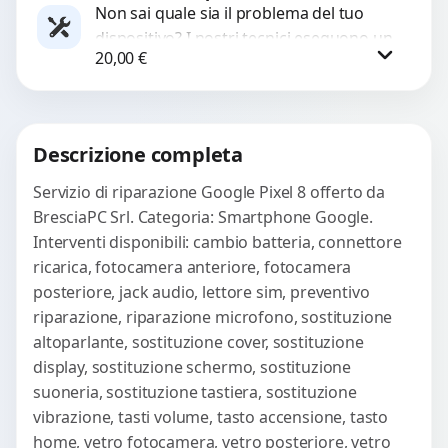
Non sai quale sia il problema del tuo
dispositivo? I nostri tecnici eseguono un
WhatsApp
20,00
€
check-up completo con strumenti
avanzati per...
Procedi
Descrizione completa
Servizio di riparazione Google Pixel 8 offerto da
BresciaPC Srl. Categoria: Smartphone Google.
Interventi disponibili: cambio batteria, connettore
ricarica, fotocamera anteriore, fotocamera
posteriore, jack audio, lettore sim, preventivo
riparazione, riparazione microfono, sostituzione
altoparlante, sostituzione cover, sostituzione
display, sostituzione schermo, sostituzione
suoneria, sostituzione tastiera, sostituzione
vibrazione, tasti volume, tasto accensione, tasto
home, vetro fotocamera, vetro posteriore, vetro