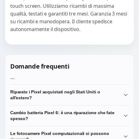
touch screen. Utilizziamo ricambi di massima
qualità, testati e garantiti tre mesi. Garanzia 3 mesi
su ricambi e manodopera. Il cliente spedisce
autonomamente il dispositivo.
Domande frequenti
```
Riparate i Pixel acquistati negli Stati Uniti o
all'estero?
Sì. Le riparazioni hardware che effettuiamo sono
Cambio batteria Pixel 6: è una riparazione che fate
indipendenti dal mercato di provenienza del dispositivo.
spesso?
Tieni presente che alcuni modelli venduti solo negli USA
possono avere componenti leggermente diversi: scrivici il
Sì, è una delle richieste più frequenti sulla generazione
Le fotocamere Pixel computazionali si possono
modello esatto per verifica.
Pixel 6 e 7. Dopo 2-3 anni di utilizzo è normale che la