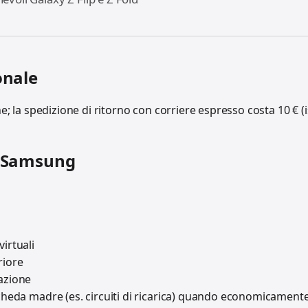
onale
; la spedizione di ritorno con corriere espresso costa 10 € (is
e Samsung
irtuali
riore
azione
scheda madre (es. circuiti di ricarica) quando economicament