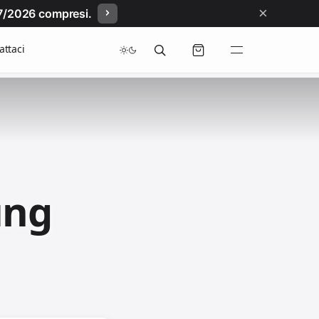
×
/07/2026 compresi.
attaci
ung