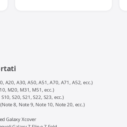
rtati
10, A20, A30, A50, A51, A70, A71, A52, ecc.)
10, M20, M31, M51, ecc.)
, S10, S20, S21, S22, S23, ecc.)
(Note 8, Note 9, Note 10, Note 20, ecc.)
ed Galaxy Xcover
voli Galaxy Z Flip e Z Fold