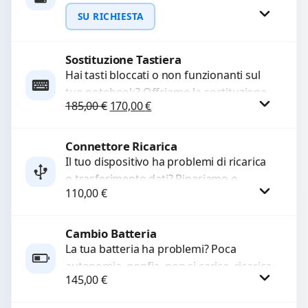
WhatsApp
Garantiamo la protezione dei dati e una
SU RICHIESTA
configurazione...
Sostituzione Tastiera
Richiedi Preventivo
Hai tasti bloccati o non funzionanti sul
tuo notebook? Offriamo la sostituzione
WhatsApp
Il prezzo originale era: 185,00 €.
Il prezzo attuale è: 170,00 €.
185,00
€
170,00
€
completa della tastiera con ricambi di
alta qualità...
Connettore Ricarica
Procedi
Il tuo dispositivo ha problemi di ricarica
o trasferimento dati? Ripariamo o
110,00
€
sostituiamo connettori di ricarica guasti,
rotti, allentati, danneggiati,...
Cambio Batteria
Procedi
La tua batteria ha problemi? Poca
autonomia, gonfia, non si carica, ricarica
145,00
€
lenta o cicli di ricarica esauriti?
Sostituiamo la...