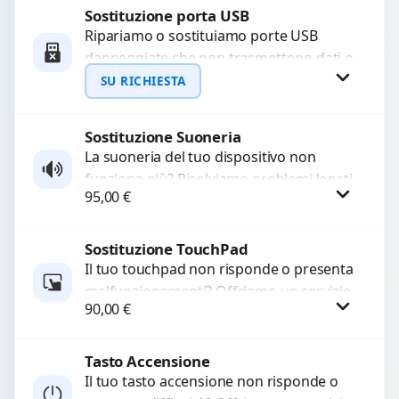
Sostituzione porta USB
Procedi
Ripariamo o sostituiamo porte USB
danneggiate che non trasmettono dati o
non caricano. Utilizziamo ricambi di alta
SU RICHIESTA
qualità garantiti per...
Sostituzione Suoneria
Richiedi Preventivo
La suoneria del tuo dispositivo non
funziona più? Risolviamo problemi legati
WhatsApp
95,00
€
a moduli audio difettosi con interventi
precisi e componenti...
Sostituzione TouchPad
Procedi
Il tuo touchpad non risponde o presenta
malfunzionamenti? Offriamo un servizio
90,00
€
di sostituzione professionale utilizzando
ricambi di alta qualità garantiti...
Tasto Accensione
Procedi
Il tuo tasto accensione non risponde o