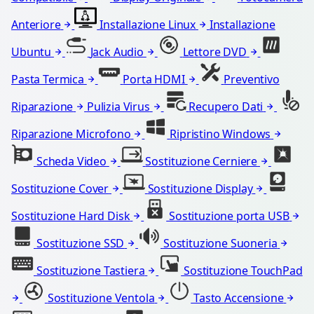
Anteriore
Installazione Linux
Installazione
Ubuntu
Jack Audio
Lettore DVD
Pasta Termica
Porta HDMI
Preventivo
Riparazione
Pulizia Virus
Recupero Dati
Riparazione Microfono
Ripristino Windows
Scheda Video
Sostituzione Cerniere
Sostituzione Cover
Sostituzione Display
Sostituzione Hard Disk
Sostituzione porta USB
Sostituzione SSD
Sostituzione Suoneria
Sostituzione Tastiera
Sostituzione TouchPad
Sostituzione Ventola
Tasto Accensione